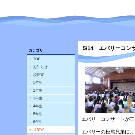
5/14 エバリーコン
カテゴリ
TOP
お知らせ
校長室
1年生
2年生
3年生
4年生
5年生
エバリーコンサートが三
6年生
音楽室
エバリーの松尾兄弟によ