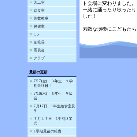
図工室
ト会場に変わりました。
一緒に踊ったり歌ったり
給食室
した！
算数教室
保健室
素敵な演奏にこどもたち
CS
副校長
委員会
クラブ
最新の更新
7/17(金) ３年生 １学
期最終日！
7/16(木) ３年生 学級
会
7月17日 1年生給食室見
学
７月１７日 1学期終業
式
1学期最後の給食