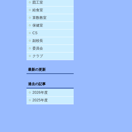
図工室
給食室
算数教室
保健室
CS
副校長
委員会
クラブ
最新の更新
過去の記事
2026年度
2025年度