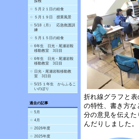
探検
５月２１日の給食
５月１９日 授業風景
5/18（月） 応急救護訓
練
５月１５日の給食
6年生 日光・尾瀬岩鞍
移動教室 3日目
6年生 日光・尾瀬岩鞍
移動教室 3日目
日光・尾瀬岩鞍移動教
室 3日目
5/15 １年生 からふるこ
いのぼり
折れ線グラフと表
過去の記事
の特性、書き方な
5月
分の意見を伝えた
4月
んだりしました。
2026年度
2025年度