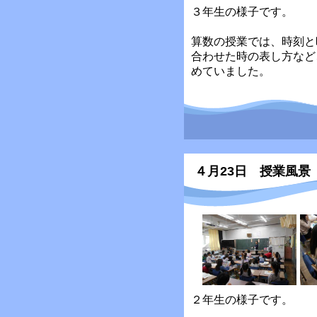
３年生の様子です。
算数の授業では、時刻と
合わせた時の表し方など
めていました。
４月23日 授業風景
２年生の様子です。