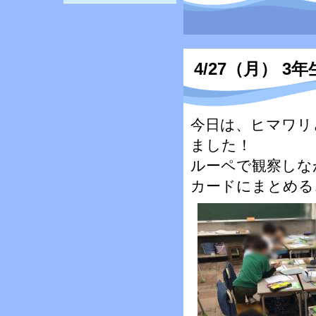
4/27（月） 3年
今日は、ヒマワリ
ました！
ルーペで観察しな
カードにまとめる