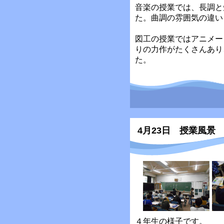
音楽の授業では、長調と
た。曲調の雰囲気の違い
図工の授業ではアニメー
りの力作がたくさんあり
た。
4月23日 授業風景
４年生の様子です。