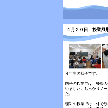
４月２０日 授業風
４年生の様子です。
国語の授業では、登場人
いました。しっかりノー
た。
理科の授業では、外で観