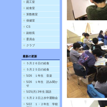
図工室
給食室
算数教室
保健室
CS
副校長
委員会
クラブ
最新の更新
５月２６日の給食
５月２５日の給食
5/26 １年生 音楽
5/26 １年生 読み聞か
せ
5/25(月) 3年生 国語
５月２３日上水中運動会
5/22 １・２年生 学校