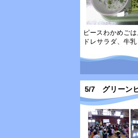
ピースわかめごは
ドレサラダ、牛乳
5/7 グリー