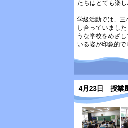
たちはとても楽し
学級活動では、三
し合っていました
うな学校をめざし
いる姿が印象的で
4月23日 授