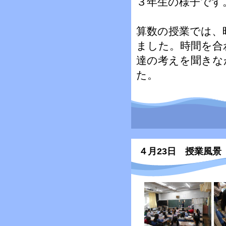
３年生の様子です
算数の授業では、
ました。時間を合
達の考えを聞きな
た。
４月23日 授業風景