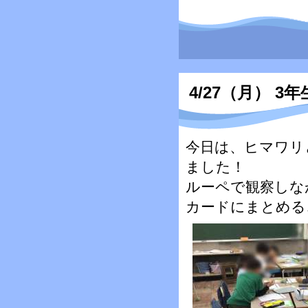
4/27（月） 3年
今日は、ヒマワリ
ました！
ルーペで観察しな
カードにまとめる