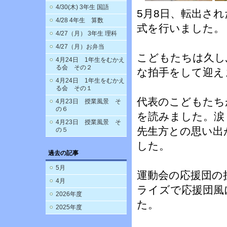
4/30(木) 3年生 国語
5月8日、転出さ
4/28 4年生 算数
式を行いました。
4/27（月） 3年生 理科
4/27（月）お弁当
こどもたちは久し
4月24日 1年生をむかえ
る会 その２
な拍手をして迎え
4月24日 1年生をむかえ
る会 その１
代表のこどもたち
4月23日 授業風景 そ
の６
を読みました。涙
4月23日 授業風景 そ
先生方との思い出
の５
した。
過去の記事
5月
運動会の応援団の
4月
ライズで応援団風
2026年度
た。
2025年度