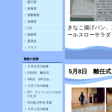
図工室
給食室
算数教室
保健室
きなこ揚げパン、
CS
ールスローサラダ
副校長
委員会
クラブ
最新の更新
５月８日の給食
5月8日 離任式
5月8日 離任式
4年生 5/8 社会
５月７日の給食
5/7 グリーンピースのさ
やむき
5/1(金) 3年生 音楽
５月１日の給食