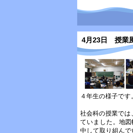
4月23日 授
４年生の様子です
社会科の授業では
ていました。地図
中して取り組んで