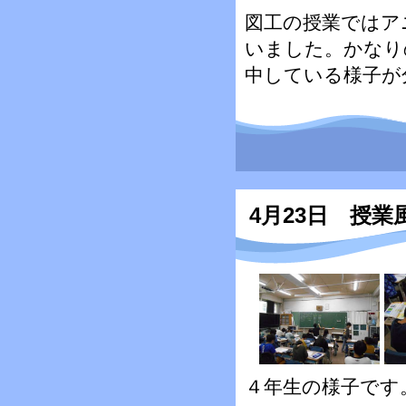
図工の授業ではア
いました。かなり
中している様子が
4月23日 授
４年生の様子です