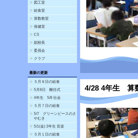
図工室
給食室
算数教室
保健室
CS
副校長
委員会
クラブ
最新の更新
５月８日の給食
4/28 4年生 算
5月8日 離任式
4年生 5/8 社会
５月７日の給食
5/7 グリーンピースのさ
やむき
5/1(金) 3年生 音楽
５月１日の給食