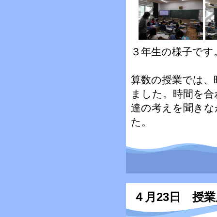
３年生の様子です
算数の授業では、
ました。時間を合
達の考えを聞きな
た。
４月23日 授