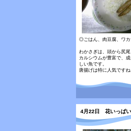
◎ごはん、肉豆腐、ワカ
わかさぎは、頭から尻尾
カルシウムが豊富で、成
しい魚です。
唐揚げは特に人気ですね
4月22日 花いっぱ