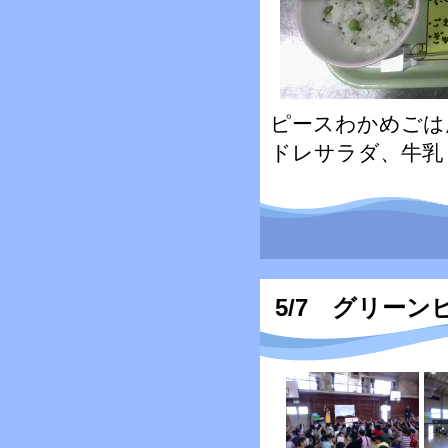
ピースわかめごは
ドレサラダ、牛乳
5/7 グリー