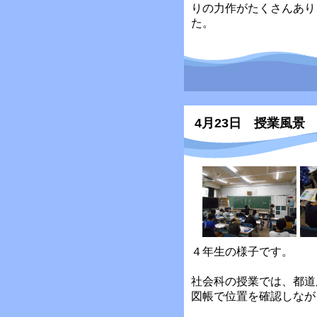
りの力作がたくさんあり
た。
4月23日 授業風景
４年生の様子です。
社会科の授業では、都道
図帳で位置を確認しなが