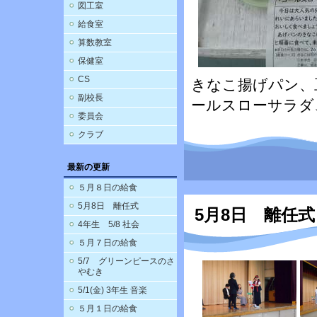
図工室
給食室
算数教室
保健室
CS
きなこ揚げパン、
副校長
ールスローサラダ
委員会
クラブ
最新の更新
５月８日の給食
5月8日 離任式
5月8日 離任式
4年生 5/8 社会
５月７日の給食
5/7 グリーンピースのさ
やむき
5/1(金) 3年生 音楽
５月１日の給食