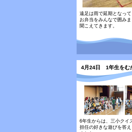
遠足は雨で延期となって
お弁当をみんなで囲みま
聞こえてきます。
4月24日 1年生を
6年生からは、三小クイ
担任の好きな遊びを答え