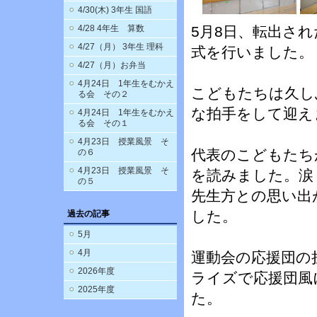
4/30(木) 3年生 国語
4/28 4年生 算数
5月8日、転出さ
4/27（月） 3年生 理科
式を行いました。
4/27（月）お弁当
4月24日 1年生をむかえ
こどもたちは久し
る会 その２
な拍手をして迎え
4月24日 1年生をむかえ
る会 その１
4月23日 授業風景 そ
代表のこどもたち
の６
4月23日 授業風景 そ
を読みました。涙
の５
先生方との思い出
した。
過去の記事
5月
4月
運動会の応援団の
2026年度
ライズで応援団風
2025年度
た。