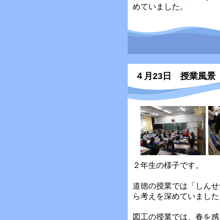
めていました。
４月23日 授業風景
２年生の様子です。
道徳の授業では「しんせ
ら考えを深めていました
図工の授業では、春を感