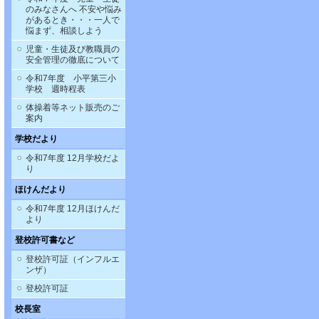
のみなさんへ 不安や悩み
があるとき・・・一人で
悩まず、相談しよう
児童・生徒及び教職員の
安全管理の徹底について
令和7年度 小平第三小
学校 週時程表
体操着等ネット販売のご
案内
学校だより
令和7年度 12月学校だよ
り
ほけんだより
令和7年度 12月ほけんだ
より
登校許可書など
登校許可証（インフルエ
ンザ）
登校許可証
校長室