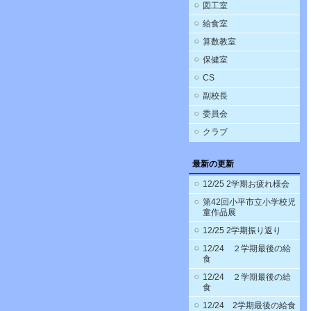
図工室
給食室
算数教室
保健室
CS
副校長
委員会
クラブ
最新の更新
12/25 2学期お疲れ様会
第42回小平市立小学校児
童作品展
12/25 2学期振り返り
12/24 ２学期最後の給
食
12/24 ２学期最後の給
食
12/24 2学期最後の給食