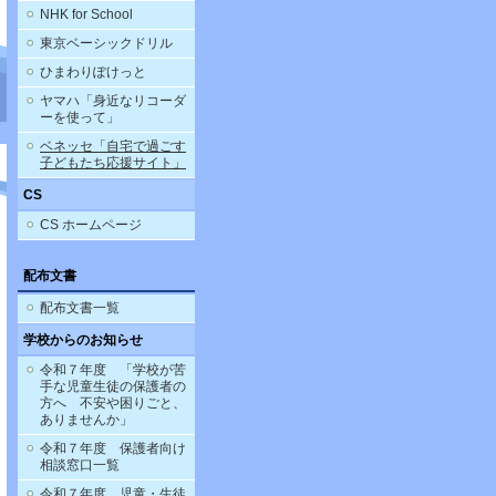
NHK for School
東京ベーシックドリル
ひまわりぽけっと
ヤマハ「身近なリコーダ
ーを使って」
ベネッセ「自宅で過ごす
子どもたち応援サイト」
CS
CS ホームページ
配布文書
配布文書一覧
学校からのお知らせ
令和７年度 「学校が苦
手な児童生徒の保護者の
方へ 不安や困りごと、
ありませんか」
令和７年度 保護者向け
相談窓口一覧
令和７年度 児童・生徒