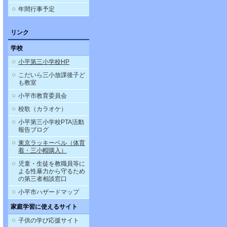
年間行事予定
リンク
学校
小平第三小学校HP
こだいら三小放課後子ど
も教室
小平市教育委員会
校歌（カラオケ）
小平第三小学校PTA活動
報告ブログ
東京ラッキーベル（体育
着・三小帽購入）
児童・生徒を教職員等に
よる性暴力から守るため
の第三者相談窓口
小平市ハザードマップ
家庭学習に使えるサイト
子供の学び応援サイト