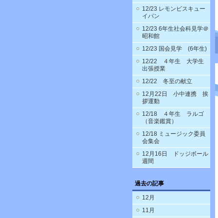
12/23 レモンビスキュー
イパン
12/23 6年生社会科見学＠
昭和館
12/23 国会見学 (6年生)
12/22 ４年生 大学生
出張授業
12/22 冬至の献立
12月22日 小中連携 挨
拶運動
12/18 ４年生 ラルゴ
（音楽鑑賞）
12/18 ミュージック委員
会集会
12月16日 ドッジボール
週間
過去の記事
12月
11月