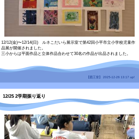
12/12(金)〜12/14(日) ルネこだいら展示室で第42回小平市立小学校児童作
品展が開催されました。
三小からは平面作品と立体作品合わせて30名の作品が出品されました。
【図工室】 2025-12-26 13:17 up!
12/25 2学期振り返り