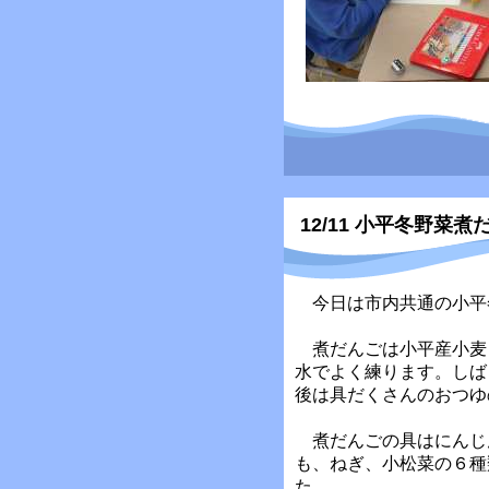
12/11 小平冬野菜煮
今日は市内共通の小平
煮だんごは小平産小麦
水でよく練ります。しば
後は具だくさんのおつゆ
煮だんごの具はにんじ
も、ねぎ、小松菜の６種
た。