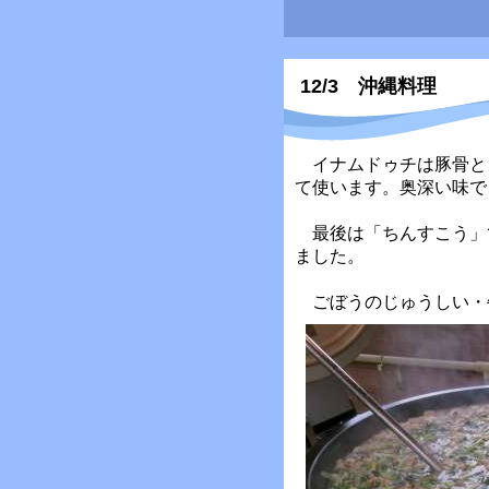
12/3 沖縄料理
イナムドゥチは豚骨と
て使います。奥深い味で
最後は「ちんすこう」
ました。
ごぼうのじゅうしい・