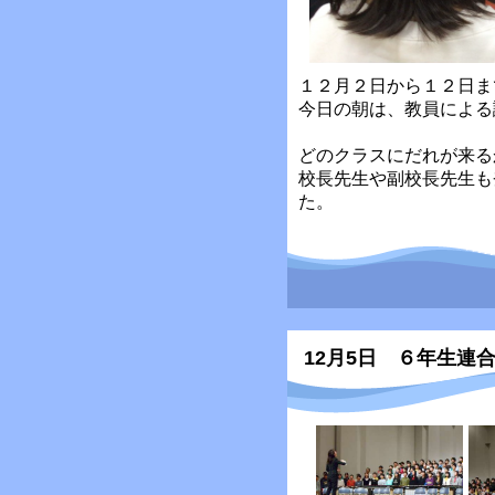
１２月２日から１２日ま
今日の朝は、教員による
どのクラスにだれが来る
校長先生や副校長先生も
た。
12月5日 ６年生連