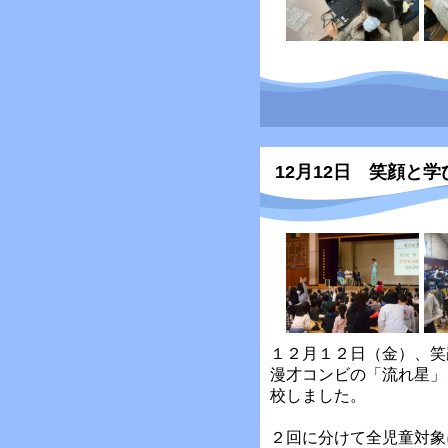
12月12日 笑顔と
１２月１２日（金）、笑
漫才コンビの「流れ星」
校しました。
２回に分けて全児童対象