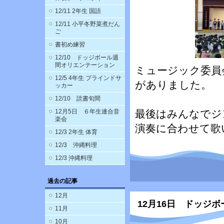
12/11 2年生 国語
12/11 小平冬野菜煮だん
ご
書初め練習
12/10 ドッジボール週
間オリエンテーション
ミュージック委員
12/5 4年生 ブラインドサ
がありました。
ッカー
12/10 読書旬間
12月5日 ６年生連合音
最後はみんなでジ
楽会
演奏に合わせて歌
12/3 2年生 体育
12/3 沖縄料理
12/3 沖縄料理
過去の記事
12月
12月16日 ドッジ
11月
10月