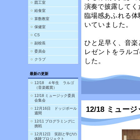
図工室
演奏で披露してく
給食室
臨場感あふれる体
算数教室
いていました。
保健室
CS
ひと足早く、音楽
副校長
レゼントをラルゴ
委員会
クラブ
した。
最新の更新
12/18 ４年生 ラルゴ
（音楽鑑賞）
12/18 ミュージック委員
会集会
12/18 ミュ
12月16日 ドッジボール
週間
12/11 プログラミングに
挑戦
12月12日 笑顔と学びの
体験プロジェクト