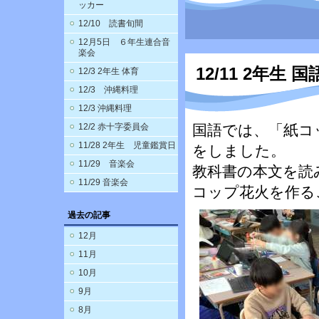
ッカー
12/10 読書旬間
12月5日 ６年生連合音
楽会
12/11 2年生 国
12/3 2年生 体育
12/3 沖縄料理
12/3 沖縄料理
12/2 赤十字委員会
国語では、「紙コ
11/28 2年生 児童鑑賞日
をしました。
11/29 音楽会
教科書の本文を読
11/29 音楽会
コップ花火を作る
過去の記事
12月
11月
10月
9月
8月