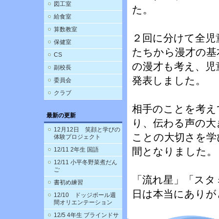
図工室
た。
給食室
算数教室
２回に分けて全児
保健室
たちから漫才の基
CS
の漫才も考え、児
副校長
発表しました。
委員会
クラブ
相手のことを考え
最新の更新
り、伝わる声の大
12月12日 笑顔と学びの
ことの大切さを学
体験プロジェクト
間となりました。
12/11 2年生 国語
12/11 小平冬野菜煮だん
ご
「流れ星」「スタ
書初め練習
日は本当にありが
12/10 ドッジボール週
間オリエンテーション
12/5 4年生 ブラインドサ