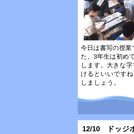
今日は書写の授業
た。3年生は初め
します。大きな字
けるといいですね
しましょう。
12/10 ドッ