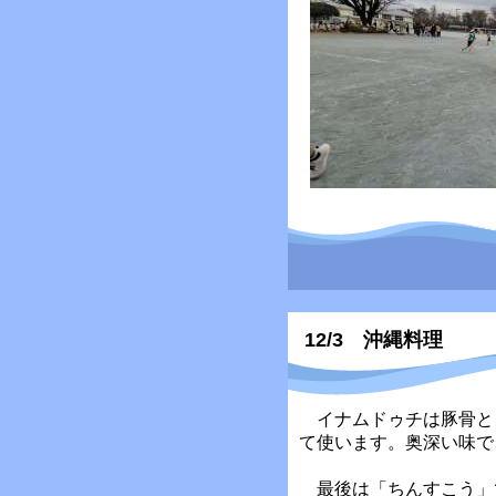
12/3 沖縄料理
イナムドゥチは豚骨と
て使います。奥深い味で
最後は「ちんすこう」