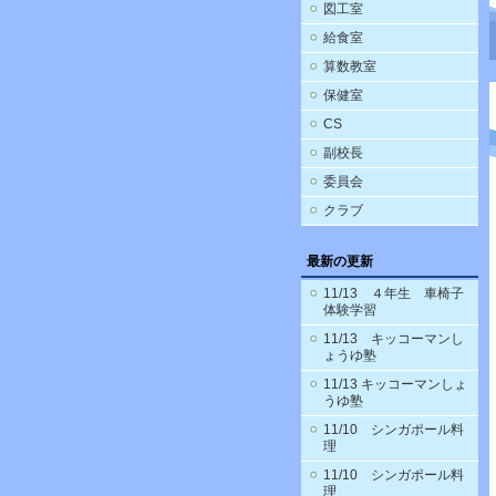
図工室
給食室
算数教室
保健室
CS
副校長
委員会
クラブ
最新の更新
11/13 ４年生 車椅子
体験学習
11/13 キッコーマンし
ょうゆ塾
11/13 キッコーマンしょ
うゆ塾
11/10 シンガポール料
理
11/10 シンガポール料
理