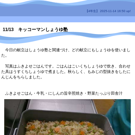
【4年生】 2025-11-14 16:50 up!
11/13 キッコーマンしょうゆ塾
今日の献立はしょうゆ塾と関連づけ、どの献立にもしょうゆを使いまし
た。
写真はふきよせごはんです。ごはんはこいくちしょうゆで炊き、合わせ
た具はうすくちしょうゆで煮ました。秋らしく、もみじの型抜きをしたに
んじんをちらしました。
ふきよせごはん・牛乳・にしんの旨辛照焼き・野菜たっぷり田舎汁