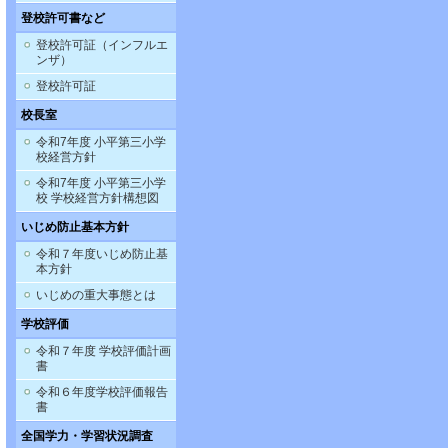
登校許可書など
登校許可証（インフルエ
ンザ）
登校許可証
校長室
令和7年度 小平第三小学
校経営方針
令和7年度 小平第三小学
校 学校経営方針構想図
いじめ防止基本方針
令和７年度いじめ防止基
本方針
いじめの重大事態とは
学校評価
令和７年度 学校評価計画
書
令和６年度学校評価報告
書
全国学力・学習状況調査