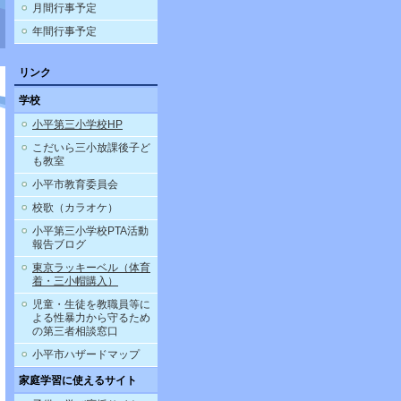
月間行事予定
年間行事予定
リンク
学校
小平第三小学校HP
こだいら三小放課後子ど
も教室
小平市教育委員会
校歌（カラオケ）
小平第三小学校PTA活動
報告ブログ
東京ラッキーベル（体育
着・三小帽購入）
児童・生徒を教職員等に
よる性暴力から守るため
の第三者相談窓口
小平市ハザードマップ
家庭学習に使えるサイト