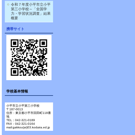
令和７年度小平市立小平
第三小学校～「全国学
力・学習状況調査」結果
概要
携帯サイト
学校基本情報
小平市立小平第三小学校
〒187-0013
住所：東京都小平市回田町118番
地
TEL：042-321-0189
FAX：042-321-0164
mail:gakkou(at)03.kodaira.ed.jp