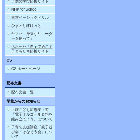
子供の学び応援サイト
NHK for School
東京ベーシックドリル
ひまわりぽけっと
ヤマハ「身近なリコーダ
ーを使って」
ベネッセ「自宅で過ごす
子どもたち応援サイト」
CS
CS ホームページ
配布文書
配布文書一覧
学校からのお知らせ
土曜こども広場友・遊
「電子オルゴール＆箱を
組み立てよう」について
子育て支援講座「親子遊
び会・はなそう会」につ
いて