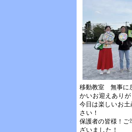
移動教室 無事に
かいお迎えありが
今日は楽しいお土
さい！
保護者の皆様！ご
ざいました！