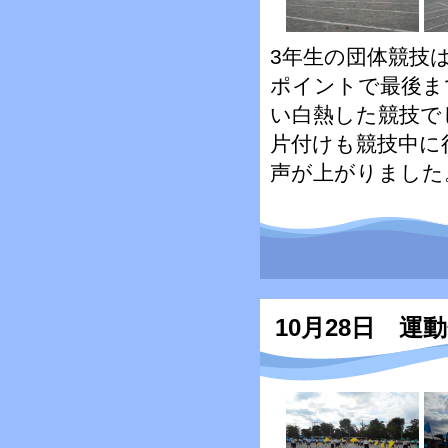
3年生の団体競技
ポイントで最後ま
い白熱した競技で
片付けも競技中に
声が上がりました
10月28日 運