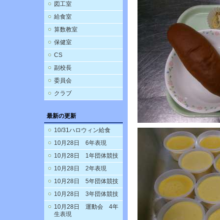
図工室
給食室
算数教室
保健室
CS
副校長
委員会
クラブ
最新の更新
10/31ハロウィン給食
10月28日 6年表現
10月28日 1年団体競技
10月28日 2年表現
10月28日 5年団体競技
10月28日 3年団体競技
10月28日 運動会 4年
生表現