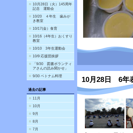
10月28日（火）145周年
記念 運動会
10/20 ４年生 歯みが
き教室
10/17(金）食育
10/16（4年生）おくすり
教室
10/10 3年生運動会
10/9 応援団挨拶
「9/30 図書ボランティ
アさんの読み聞かせ」
9/30 ベトナム料理
10月28日 6年
過去の記事
11月
10月
9月
8月
7月