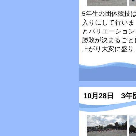
5年生の団体競技
入りにして行いま
とバリエーション
勝敗が決まるごと
上がり大変に盛り
10月28日 3