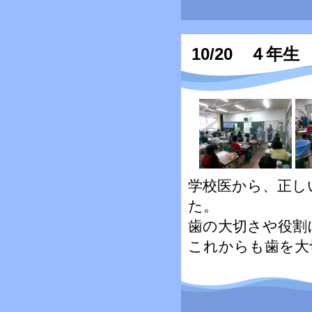
10/20 ４年
学校医から、正し
た。
歯の大切さや役割
これからも歯を大