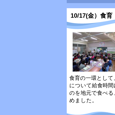
10/17(金）食育
食育の一環として
について給食時間
のを地元で食べる
めました。