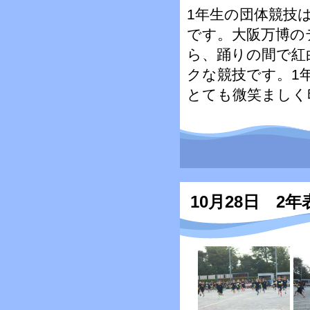
1年生の団体競技
です。大阪万博の
ら、踊りの間で紅
クな競技です。1
とても微笑ましく
10月28日 2年