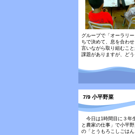
グループで「オーラリー
ちで決めて、息を合わせ
言いながら取り組むこと
課題がありますが、どう
7/9 小平野菜
今日は1時間目に３年
と農家の仕事」で小平野
の「とうもろこしごはん