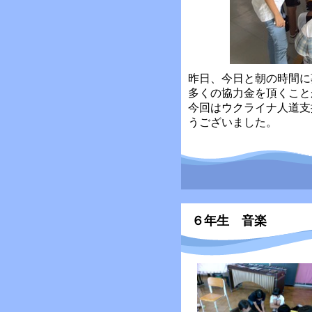
昨日、今日と朝の時間に
多くの協力金を頂くこと
今回はウクライナ人道支
うございました。
６年生 音楽