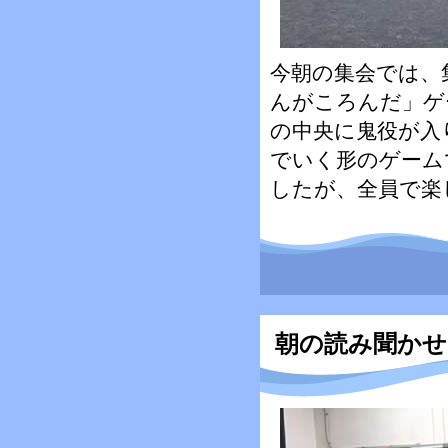
今朝の集会では、
んがころんだ」ゲ
の中央に鬼役が入
でいく形のゲーム
したが、全員で楽
朝の読み聞かせ