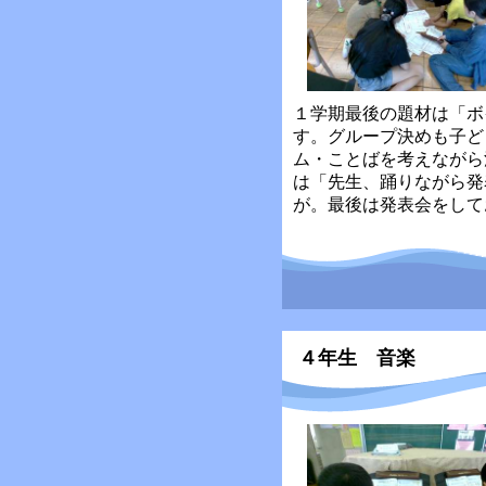
１学期最後の題材は「ボ
す。グループ決めも子ど
ム・ことばを考えながら
は「先生、踊りながら発
が。最後は発表会をして
４年生 音楽