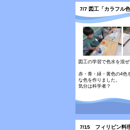
7/7 図工「カラフル
図工の学習で色水を混ぜ
赤・青・緑・黄色の4色
な色を作りました。
気分は科学者？
7/15 フィリピン料