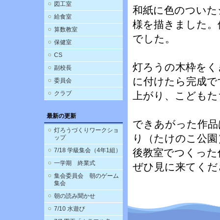
図工室
和紙に色のついた
給食室
様を描きました。
算数教室
でした。
保健室
CS
灯ろうの木枠をく
副校長
に付けたら完成で
委員会
クラブ
上がり、こどもた
最新の更新
できあがった作品
灯ろうづくりワークショ
り（たけのこ公園
ップ
7/18 学級集会（4年1組）
後教室でつくった
一学期 終業式
ぜひ見に来てくだ
集会委員会 朝のゲーム
集会
朝の読み聞かせ
7/10 水遊び