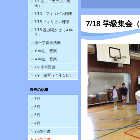
7/7 図工「カラフル色
水」
7/15 フィリピン料理
7/18 学級集会
7/15 フィリピン料理
7/15 読み聞かせ（４年
生）
赤十字募金活動
６年生 音楽
４年生 音楽
7/9 小平野菜
7/9 書写（４年１組）
過去の記事
7月
6月
5月
4月
2026年度
2025年度