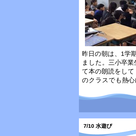
昨日の朝は、1学
ました。三小卒業
て本の朗読をして
のクラスでも熱心
7/10 水遊び