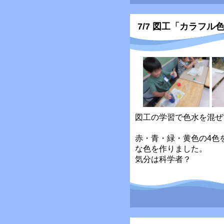
7/7 図工「カラフル
図工の学習で色水を混ぜ
赤・青・緑・黄色の4色
な色を作りました。
気分は科学者？