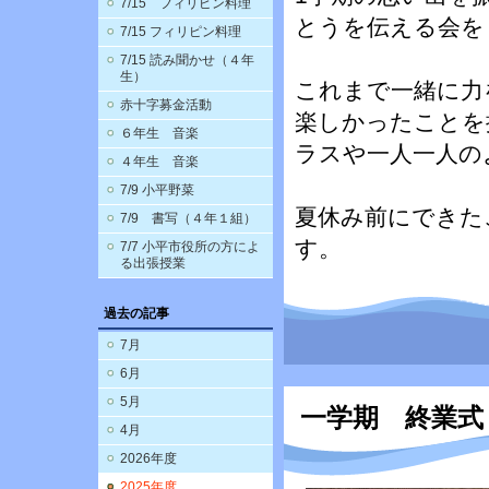
7/15 フィリピン料理
とうを伝える会を
7/15 フィリピン料理
7/15 読み聞かせ（４年
生）
これまで一緒に力
赤十字募金活動
楽しかったことを
６年生 音楽
ラスや一人一人の
４年生 音楽
7/9 小平野菜
夏休み前にできた
7/9 書写（４年１組）
す。
7/7 小平市役所の方によ
る出張授業
過去の記事
7月
6月
5月
一学期 終業式
4月
2026年度
2025年度