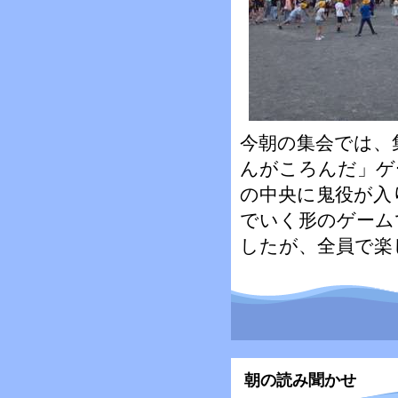
今朝の集会では、
んがころんだ」ゲ
の中央に鬼役が入
でいく形のゲーム
したが、全員で楽
朝の読み聞かせ