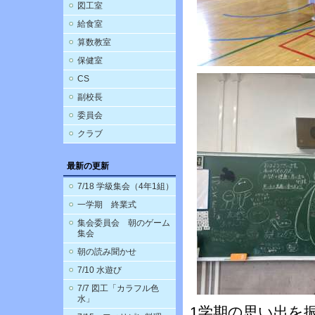
図工室
給食室
算数教室
保健室
CS
副校長
委員会
クラブ
最新の更新
7/18 学級集会（4年1組）
一学期 終業式
集会委員会 朝のゲーム
集会
朝の読み聞かせ
7/10 水遊び
7/7 図工「カラフル色
水」
1学期の思い出を