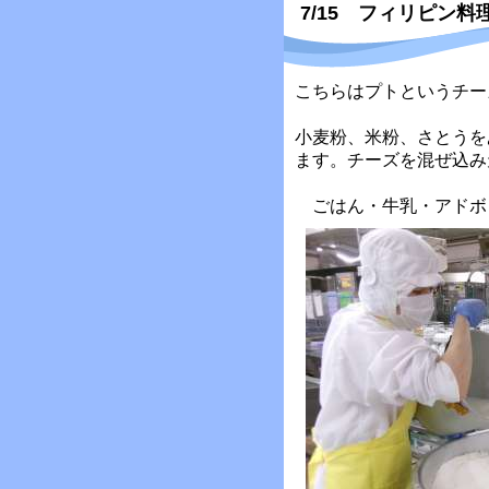
7/15 フィリピン料
こちらはプトというチー
小麦粉、米粉、さとうを
ます。チーズを混ぜ込み
ごはん・牛乳・アドボ