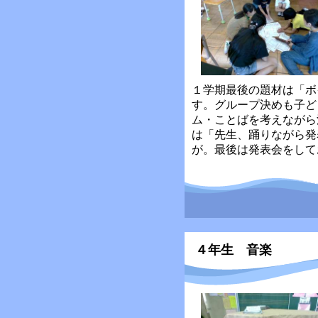
１学期最後の題材は「ボ
す。グループ決めも子ど
ム・ことばを考えながら
は「先生、踊りながら発
が。最後は発表会をして
４年生 音楽