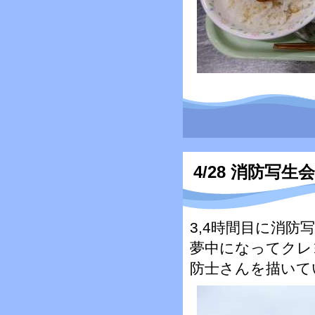
4/28 消防写
3,4時間目に消
夢中になってクレ
防士さんを描いて