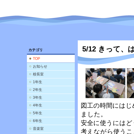
5/12 きって
カテゴリ
TOP
お知らせ
校長室
1年生
2年生
3年生
図工の時間にはじ
4年生
ました。
5年生
6年生
安全に使うにはど
音楽室
考えながら使うこ