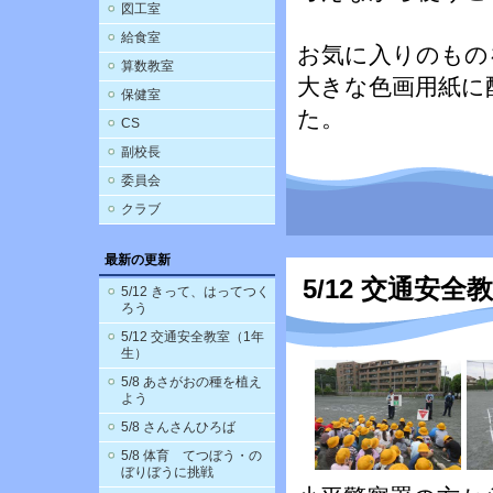
図工室
給食室
お気に入りのもの
算数教室
大きな色画用紙に
保健室
た。
CS
副校長
委員会
クラブ
最新の更新
5/12 交通安全
5/12 きって、はってつく
ろう
5/12 交通安全教室（1年
生）
5/8 あさがおの種を植え
よう
5/8 さんさんひろば
5/8 体育 てつぼう・の
ぼりぼうに挑戦