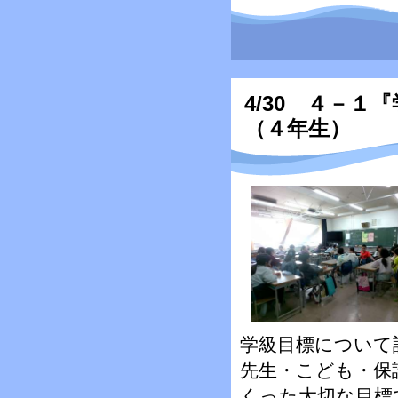
4/30 ４－１
（４年生）
学級目標について
先生・こども・保
くった大切な目標