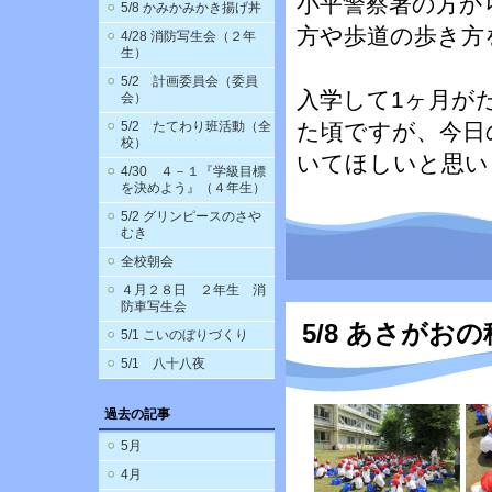
小平警察署の方か
5/8 かみかみかき揚げ丼
方や歩道の歩き方
4/28 消防写生会（２年
生）
5/2 計画委員会（委員
入学して1ヶ月が
会）
5/2 たてわり班活動（全
た頃ですが、今日
校）
いてほしいと思い
4/30 ４－１『学級目標
を決めよう』（４年生）
5/2 グリンピースのさや
むき
全校朝会
４月２８日 ２年生 消
防車写生会
5/8 あさがお
5/1 こいのぼりづくり
5/1 八十八夜
過去の記事
5月
4月