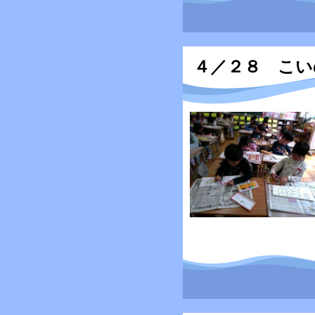
４／２８ こい