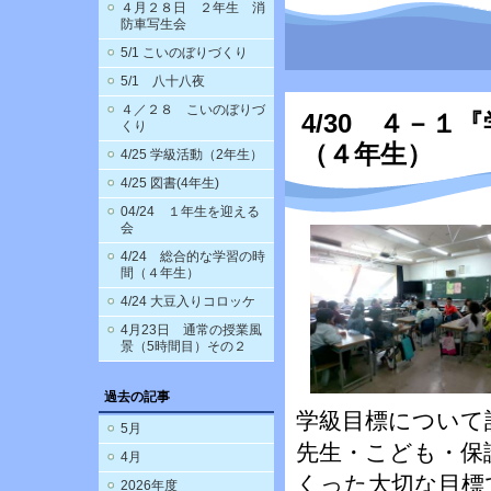
４月２８日 ２年生 消
防車写生会
5/1 こいのぼりづくり
5/1 八十八夜
４／２８ こいのぼりづ
4/30 ４－１
くり
（４年生）
4/25 学級活動（2年生）
4/25 図書(4年生)
04/24 １年生を迎える
会
4/24 総合的な学習の時
間（４年生）
4/24 大豆入りコロッケ
4月23日 通常の授業風
景（5時間目）その２
過去の記事
学級目標について
5月
先生・こども・保
4月
くった大切な目標
2026年度