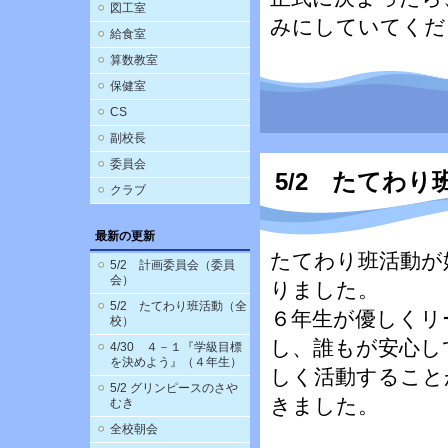
図工室
みにしていてくだ
給食室
算数教室
保健室
CS
副校長
委員会
5/2 たてわ
クラブ
最新の更新
たてわり班活動が
5/2 計画委員会（委員
会）
りました。
5/2 たてわり班活動（全
６年生が優しくリ
校）
し、誰もが安心し
4/30 ４－１『学級目標
を決めよう』（４年生）
しく活動すること
5/2 グリンピースのさや
きました。
むき
全校朝会