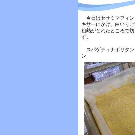
今日はセサミマフィン
キサーにかけ、白いりご
粗熱がとれたところで切
す。
スパゲティナポリタン
ン