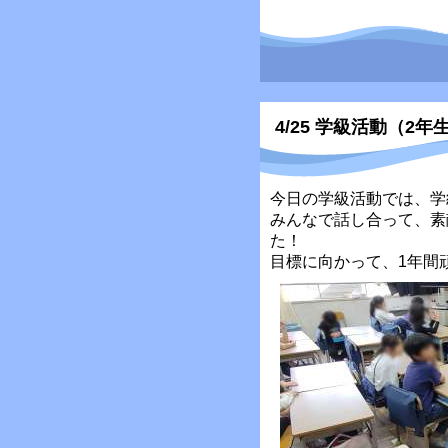
4/25 学級活動（2年
今日の学級活動では、学
みんなで話し合って、素
た！
目標に向かって、1年間