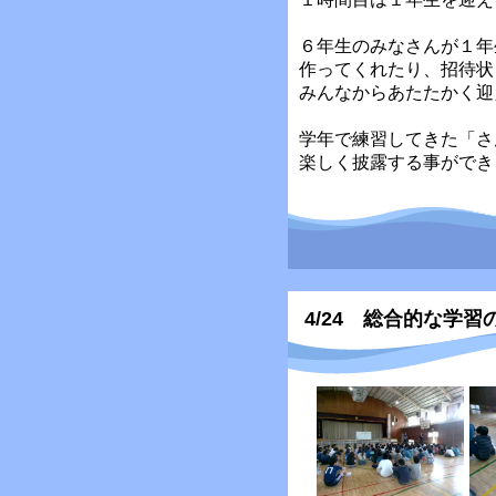
６年生のみなさんが１年
作ってくれたり、招待状
みんなからあたたかく迎
学年で練習してきた「さ
楽しく披露する事ができ
4/24 総合的な学