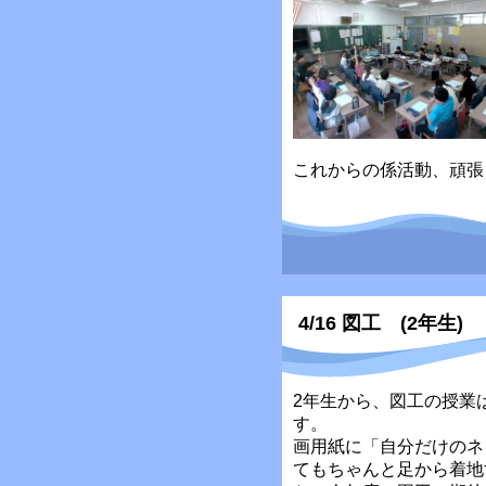
これからの係活動、頑張
4/16 図工 (2年生)
2年生から、図工の授業
す。
画用紙に「自分だけのネ
てもちゃんと足から着地