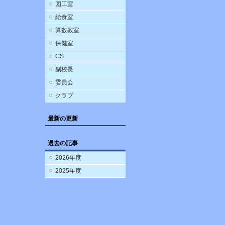
図工室
給食室
算数教室
保健室
CS
副校長
委員会
クラブ
最新の更新
過去の記事
2026年度
2025年度