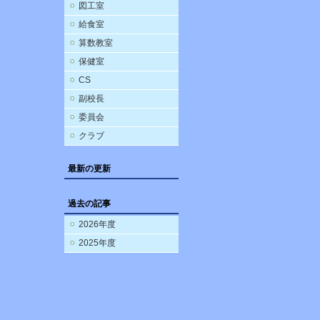
図工室
給食室
算数教室
保健室
CS
副校長
委員会
クラブ
最新の更新
過去の記事
2026年度
2025年度