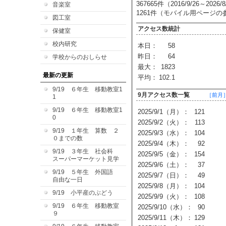
367665件（2016/9/26～2026
音楽室
1261件（モバイル用ページ
図工室
アクセス数統計
保健室
校内研究
本日：
58
昨日：
64
学校からのおしらせ
最大：
1823
最新の更新
平均：
102.1
9/19 ６年生 移動教室1
9月アクセス数一覧
［前月
1
9/19 ６年生 移動教室1
2025/9/1（月）：
121
0
2025/9/2（火）：
113
9/19 １年生 算数 ２
2025/9/3（水）：
104
０までの数
2025/9/4（木）：
92
9/19 ３年生 社会科
2025/9/5（金）：
154
スーパーマーケット見学
2025/9/6（土）：
37
9/19 ５年生 外国語
2025/9/7（日）：
49
自由な一日
2025/9/8（月）：
104
9/19 小平産のぶどう
2025/9/9（火）：
108
9/19 ６年生 移動教室
2025/9/10（水）：
90
９
2025/9/11（木）：
129