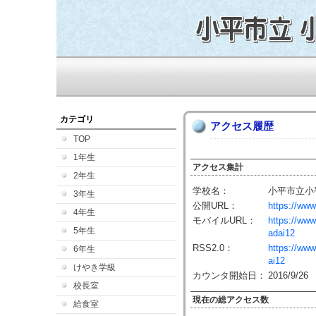
カテゴリ
アクセス履歴
TOP
1年生
アクセス集計
2年生
学校名：
小平市立小
3年生
公開URL：
https://www
4年生
モバイルURL：
https://www
5年生
adai12
RSS2.0：
https://www
6年生
ai12
けやき学級
カウンタ開始日：
2016/9/26
校長室
現在の総アクセス数
給食室