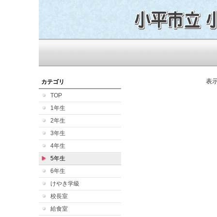
表
カテゴリ
TOP
1年生
2年生
3年生
4年生
5年生
6年生
けやき学級
校長室
給食室