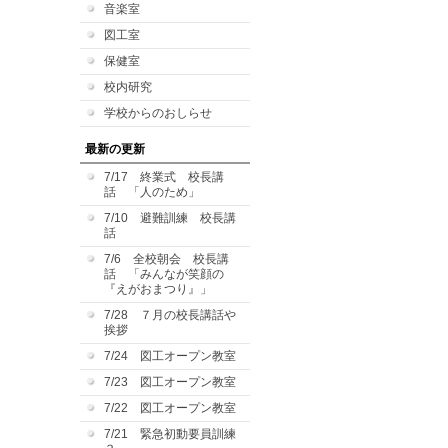
音楽室
図工室
保健室
校内研究
学校からのおしらせ
最新の更新
7/17 終業式 校長講
話 「人のため」
7/10 避難訓練 校長講
話
7/6 全校朝会 校長講
話 「みんなが笑顔の
『えがおまつり』」
7/28 ７月の校長講話や
挨拶
7/24 図工オープン教室
7/23 図工オープン教室
7/22 図工オープン教室
7/21 緊急初動要員訓練