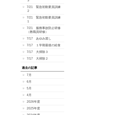
３
7/21 緊急初動要員訓練
２
7/21 緊急初動要員訓練
１
7/21 服務事故防止研修
（教職員研修）
7/17 あゆみ渡し
7/17 １学期最後の給食
7/17 大掃除３
7/17 大掃除２
過去の記事
7月
6月
5月
4月
2026年度
2025年度