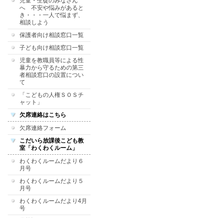
児童・生徒のみなさん
へ 不安や悩みがあると
き・・・一人で悩まず、
相談しよう
保護者向け相談窓口一覧
子ども向け相談窓口一覧
児童を教職員等による性
暴力から守るための第三
者相談窓口の設置につい
て
「こどもの人権ＳＯＳチ
ャット」
欠席連絡はこちら
欠席連絡フォーム
こだいら放課後こども教
室「わくわくルーム」
わくわくルームだより６
月号
わくわくルームだより５
月号
わくわくルームだより4月
号