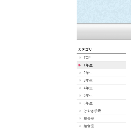
カテゴリ
TOP
1年生
2年生
3年生
4年生
5年生
6年生
けやき学級
校長室
給食室