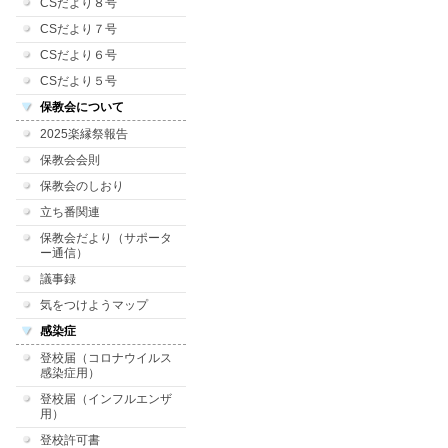
CSだより８号
CSだより７号
CSだより６号
CSだより５号
保教会について
2025楽縁祭報告
保教会会則
保教会のしおり
立ち番関連
保教会だより（サポータ
ー通信）
議事録
気をつけようマップ
感染症
登校届（コロナウイルス
感染症用）
登校届（インフルエンザ
用）
登校許可書