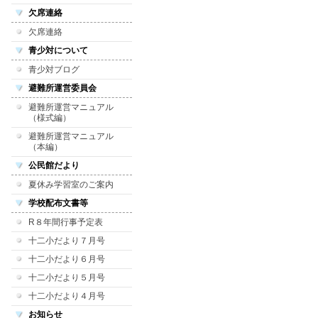
欠席連絡
欠席連絡
青少対について
青少対ブログ
避難所運営委員会
避難所運営マニュアル
（様式編）
避難所運営マニュアル
（本編）
公民館だより
夏休み学習室のご案内
学校配布文書等
R８年間行事予定表
十二小だより７月号
十二小だより６月号
十二小だより５月号
十二小だより４月号
お知らせ