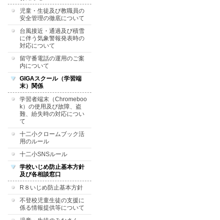
児童・生徒及び教職員の
安全管理の徹底について
台風接近・通過及び積雪
に伴う気象警報発表時の
対応について
留守番電話の運用のご案
内について
GIGAスクール（学習端
末）関係
学習者端末（Chromeboo
k）の使用及び故障、盗
難、紛失時の対応につい
て
十二小クロームブック活
用のルール
十二小SNSルール
学校いじめ防止基本方針
及び各相談窓口
R８いじめ防止基本方針
不登校児童生徒の支援に
係る情報提供等について