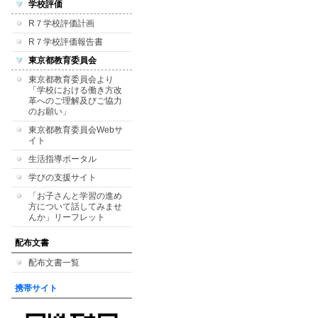
学校評価
R７学校評価計画
R７学校評価報告書
東京都教育委員会
東京都教育委員会より
「学校における働き方改
革へのご理解及びご協力
のお願い」
東京都教育委員会Webサ
イト
生活指導ポータル
学びの支援サイト
「お子さんと学習の進め
方について話してみませ
んか」リーフレット
配布文書
配布文書一覧
携帯サイト