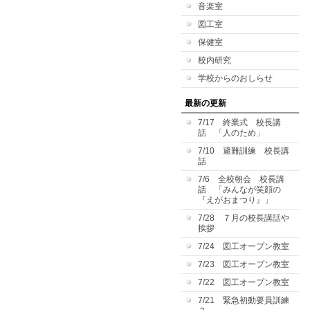
音楽室
図工室
保健室
校内研究
学校からのおしらせ
最新の更新
7/17 終業式 校長講
話 「人のため」
7/10 避難訓練 校長講
話
7/6 全校朝会 校長講
話 「みんなが笑顔の
『えがおまつり』」
7/28 ７月の校長講話や
挨拶
7/24 図工オープン教室
7/23 図工オープン教室
7/22 図工オープン教室
7/21 緊急初動要員訓練