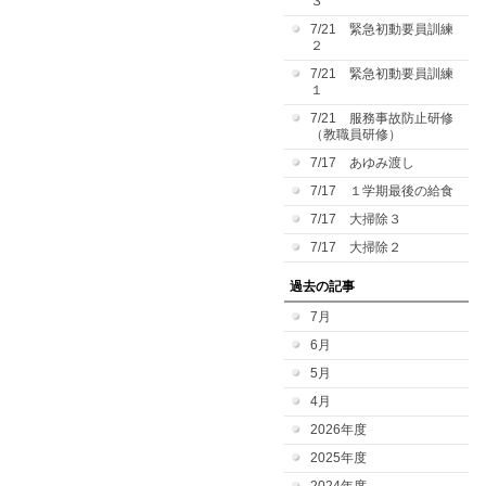
３
7/21 緊急初動要員訓練
２
7/21 緊急初動要員訓練
１
7/21 服務事故防止研修
（教職員研修）
7/17 あゆみ渡し
7/17 １学期最後の給食
7/17 大掃除３
7/17 大掃除２
過去の記事
7月
6月
5月
4月
2026年度
2025年度