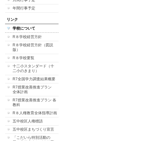
月間行事予定
年間行事予定
リンク
学校について
R８学校経営方針
R８学校経営方針（図説
版）
R８学校要覧
十二小スタンダード（十
二小のきまり）
R7全国学力調査結果概要
R7授業改善推進プラン
全体計画
R7授業改善推進プラン 各
教科
R８人権教育全体指導計画
五中校区人権標語
五中校区まちづくり宣言
「こだいら特別活動の