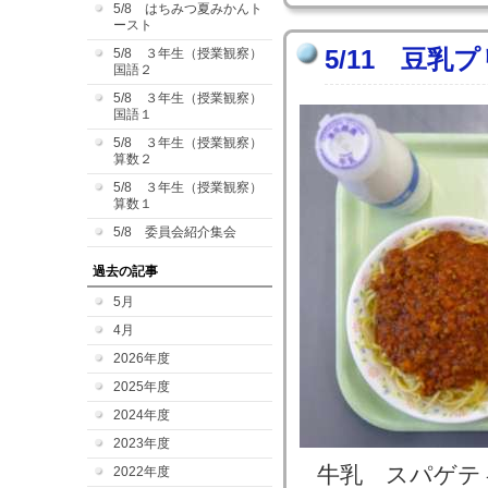
5/8 はちみつ夏みかんト
ースト
5/11 豆乳
5/8 ３年生（授業観察）
国語２
5/8 ３年生（授業観察）
国語１
5/8 ３年生（授業観察）
算数２
5/8 ３年生（授業観察）
算数１
5/8 委員会紹介集会
過去の記事
5月
4月
2026年度
2025年度
2024年度
2023年度
牛乳 スパゲテ
2022年度