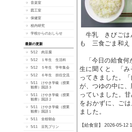
音楽室
図工室
保健室
校内研究
学校からのおしらせ
牛乳 きびごは
も 三食ごま和え
最新の更新
5/12 肉豆腐
「今日の給食何
5/12 １年生 生活科
5/12 ５年生 学年集会
生に聞くと、「み
5/12 ６年生 担任交流
ってきました。「
5/11 けやき学級（授業
が、つゆの中に、
観察）国語３
っていました。甘
5/11 けやき学級（授業
観察）国語２
をおかずに、ごは
5/11 けやき学級（授業
ました。
観察）国語１
5/11 全校朝会
【給食室】 2026-05-12 15
5/11 豆乳プリン