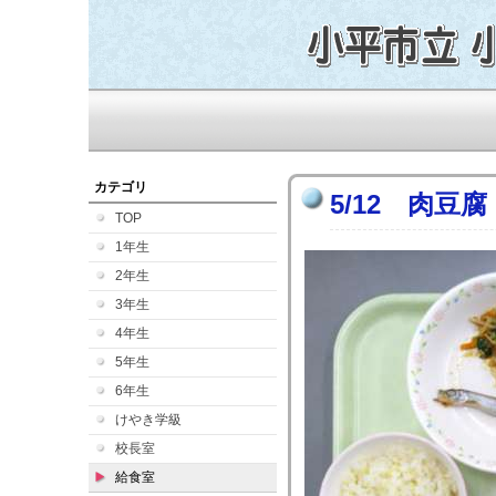
カテゴリ
5/12 肉豆腐
TOP
1年生
2年生
3年生
4年生
5年生
6年生
けやき学級
校長室
給食室