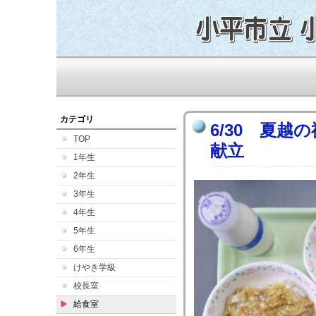
カテゴリ
6/30 夏
TOP
献立
1年生
2年生
3年生
4年生
5年生
6年生
けやき学級
校長室
給食室