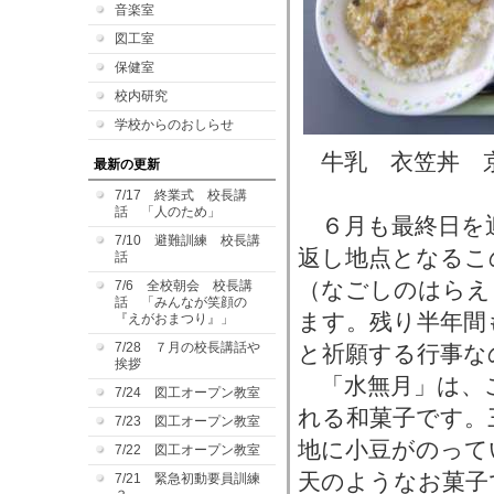
音楽室
図工室
保健室
校内研究
学校からのおしらせ
牛乳 衣笠丼 
最新の更新
7/17 終業式 校長講
話 「人のため」
６月も最終日を
7/10 避難訓練 校長講
返し地点となるこ
話
（なごしのはらえ
7/6 全校朝会 校長講
話 「みんなが笑顔の
ます。残り半年間
『えがおまつり』」
7/28 ７月の校長講話や
と祈願する行事な
挨拶
「水無月」は、
7/24 図工オープン教室
れる和菓子です。
7/23 図工オープン教室
地に小豆がのって
7/22 図工オープン教室
天のようなお菓子
7/21 緊急初動要員訓練