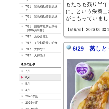
３
もたちも残り半年
7/21 緊急初動要員訓練
２
に」という栄養士
7/21 緊急初動要員訓練
がこもっていまし
１
7/21 服務事故防止研修
【給食室】 2026-06-30 15
（教職員研修）
7/17 あゆみ渡し
7/17 １学期最後の給食
6/29 蒸し
7/17 大掃除３
7/17 大掃除２
過去の記事
7月
6月
5月
4月
2026年度
2025年度