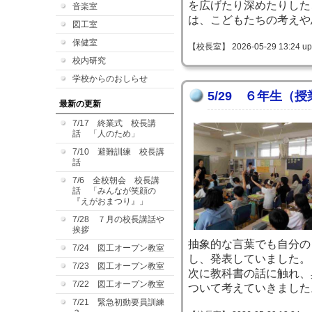
を広げたり深めたりした
音楽室
は、こどもたちの考えや
図工室
保健室
【校長室】 2026-05-29 13:24 up
校内研究
学校からのおしらせ
5/29 ６年生（
最新の更新
7/17 終業式 校長講
話 「人のため」
7/10 避難訓練 校長講
話
7/6 全校朝会 校長講
話 「みんなが笑顔の
『えがおまつり』」
7/28 ７月の校長講話や
挨拶
抽象的な言葉でも自分の
7/24 図工オープン教室
し、発表していました。
7/23 図工オープン教室
次に教科書の話に触れ、
7/22 図工オープン教室
ついて考えていきました
7/21 緊急初動要員訓練