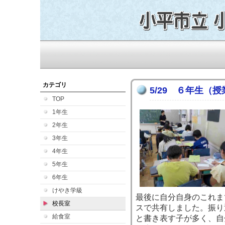
カテゴリ
5/29 ６年生（
TOP
1年生
2年生
3年生
4年生
5年生
6年生
けやき学級
最後に自分自身のこれま
校長室
スで共有しました。振り
給食室
と書き表す子が多く、自