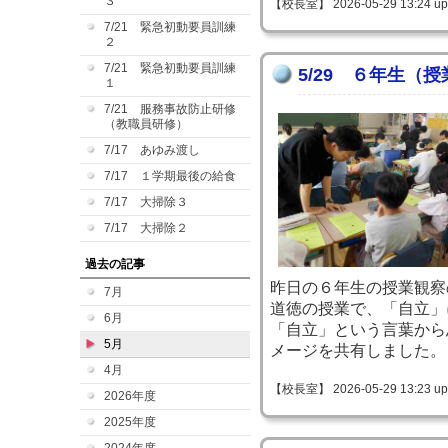
３
【校長室】 2026-05-29 13:24 up
7/21 緊急初動要員訓練
２
7/21 緊急初動要員訓練
5/29 ６年生（
１
7/21 服務事故防止研修
（教職員研修）
7/17 あゆみ渡し
7/17 １学期最後の給食
7/17 大掃除３
7/17 大掃除２
過去の記事
昨日の６年生の授業観察
7月
道徳の授業で、「自立」
6月
「自立」という言葉から
5月
メージを共有しました。
4月
【校長室】 2026-05-29 13:23 up
2026年度
2025年度