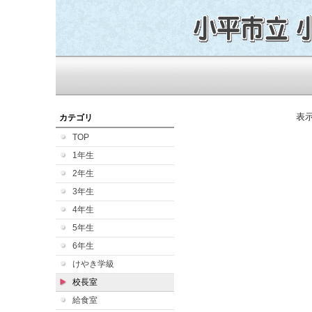
表
カテゴリ
TOP
1年生
2年生
3年生
4年生
5年生
6年生
けやき学級
校長室
給食室