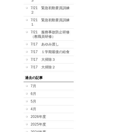
３
7/21 緊急初動要員訓練
２
7/21 緊急初動要員訓練
１
7/21 服務事故防止研修
（教職員研修）
7/17 あゆみ渡し
7/17 １学期最後の給食
7/17 大掃除３
7/17 大掃除２
過去の記事
7月
6月
5月
4月
2026年度
2025年度