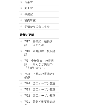
音楽室
図工室
保健室
校内研究
学校からのおしらせ
最新の更新
7/17 終業式 校長講
話 「人のため」
7/10 避難訓練 校長講
話
7/6 全校朝会 校長講
話 「みんなが笑顔の
『えがおまつり』」
7/28 ７月の校長講話や
挨拶
7/24 図工オープン教室
7/23 図工オープン教室
7/22 図工オープン教室
7/21 緊急初動要員訓練