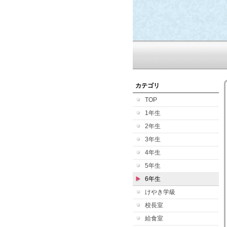
カテゴリ
TOP
1年生
2年生
3年生
4年生
5年生
6年生
けやき学級
校長室
給食室