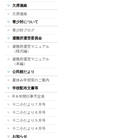
欠席連絡
欠席連絡
青少対について
青少対ブログ
避難所運営委員会
避難所運営マニュアル
（様式編）
避難所運営マニュアル
（本編）
公民館だより
夏休み学習室のご案内
学校配布文書等
R８年間行事予定表
十二小だより７月号
十二小だより６月号
十二小だより５月号
十二小だより４月号
お知らせ