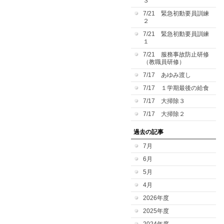
３
7/21 緊急初動要員訓練
２
7/21 緊急初動要員訓練
１
7/21 服務事故防止研修
（教職員研修）
7/17 あゆみ渡し
7/17 １学期最後の給食
7/17 大掃除３
7/17 大掃除２
過去の記事
7月
6月
5月
4月
2026年度
2025年度