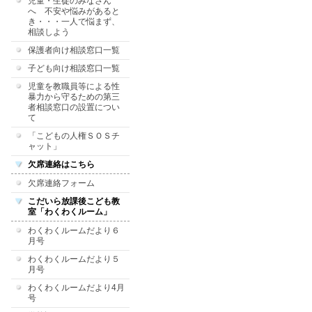
児童・生徒のみなさん
へ 不安や悩みがあると
き・・・一人で悩まず、
相談しよう
保護者向け相談窓口一覧
子ども向け相談窓口一覧
児童を教職員等による性
暴力から守るための第三
者相談窓口の設置につい
て
「こどもの人権ＳＯＳチ
ャット」
欠席連絡はこちら
欠席連絡フォーム
こだいら放課後こども教
室「わくわくルーム」
わくわくルームだより６
月号
わくわくルームだより５
月号
わくわくルームだより4月
号