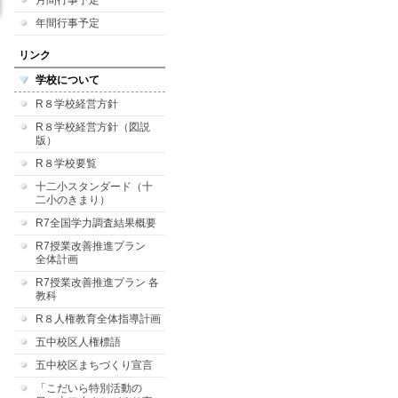
月間行事予定
年間行事予定
リンク
学校について
R８学校経営方針
R８学校経営方針（図説
版）
R８学校要覧
十二小スタンダード（十
二小のきまり）
R7全国学力調査結果概要
R7授業改善推進プラン
全体計画
R7授業改善推進プラン 各
教科
R８人権教育全体指導計画
五中校区人権標語
五中校区まちづくり宣言
「こだいら特別活動の