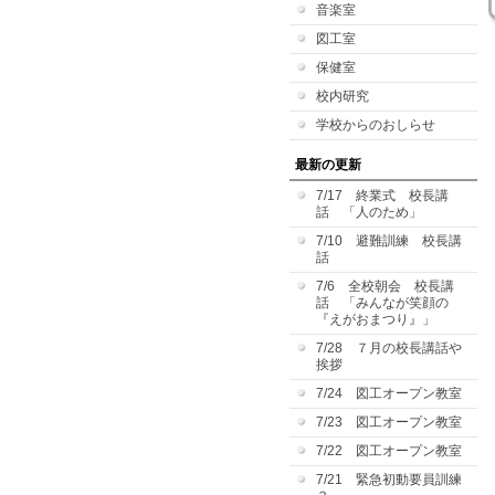
音楽室
図工室
保健室
校内研究
学校からのおしらせ
最新の更新
7/17 終業式 校長講
話 「人のため」
7/10 避難訓練 校長講
話
7/6 全校朝会 校長講
話 「みんなが笑顔の
『えがおまつり』」
7/28 ７月の校長講話や
挨拶
7/24 図工オープン教室
7/23 図工オープン教室
7/22 図工オープン教室
7/21 緊急初動要員訓練