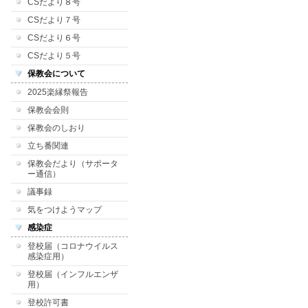
CSだより８号
CSだより７号
CSだより６号
CSだより５号
保教会について
2025楽縁祭報告
保教会会則
保教会のしおり
立ち番関連
保教会だより（サポータ
ー通信）
議事録
気をつけようマップ
感染症
登校届（コロナウイルス
感染症用）
登校届（インフルエンザ
用）
登校許可書