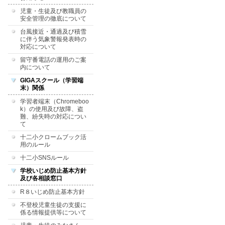
児童・生徒及び教職員の
安全管理の徹底について
台風接近・通過及び積雪
に伴う気象警報発表時の
対応について
留守番電話の運用のご案
内について
GIGAスクール（学習端
末）関係
学習者端末（Chromeboo
k）の使用及び故障、盗
難、紛失時の対応につい
て
十二小クロームブック活
用のルール
十二小SNSルール
学校いじめ防止基本方針
及び各相談窓口
R８いじめ防止基本方針
不登校児童生徒の支援に
係る情報提供等について