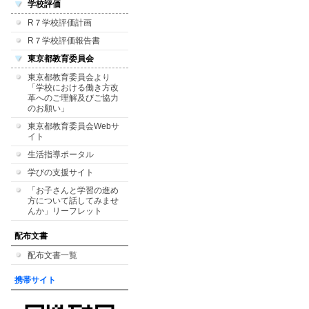
学校評価
R７学校評価計画
R７学校評価報告書
東京都教育委員会
東京都教育委員会より
「学校における働き方改
革へのご理解及びご協力
のお願い」
東京都教育委員会Webサ
イト
生活指導ポータル
学びの支援サイト
「お子さんと学習の進め
方について話してみませ
んか」リーフレット
配布文書
配布文書一覧
携帯サイト