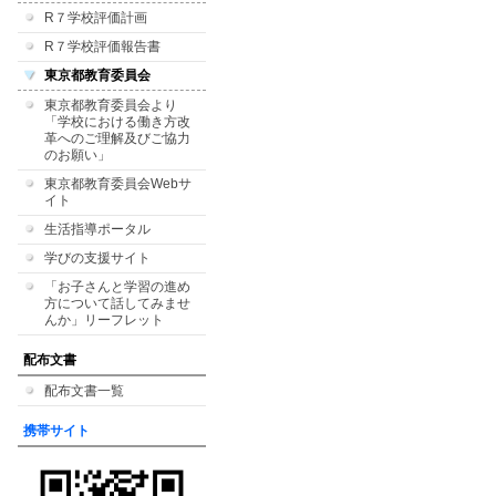
R７学校評価計画
R７学校評価報告書
東京都教育委員会
東京都教育委員会より
「学校における働き方改
革へのご理解及びご協力
のお願い」
東京都教育委員会Webサ
イト
生活指導ポータル
学びの支援サイト
「お子さんと学習の進め
方について話してみませ
んか」リーフレット
配布文書
配布文書一覧
携帯サイト