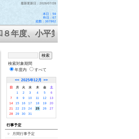
最新更新日：2026/07/28
本日：
59
昨日：67
総数：367862
８年度、小平第十二小学校はコミュニ
検索対象期間
年度内
すべて
<<
2025年12月
>>
日
月
火
水
木
金
土
1
2
3
4
5
6
7
8
9
10
11
12
13
14
15
16
17
18
19
20
21
22
23
24
25
26
27
28
29
30
31
行事予定
月間行事予定