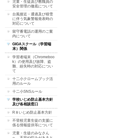
児童・生徒及び教職員の
安全管理の徹底について
台風接近・通過及び積雪
に伴う気象警報発表時の
対応について
留守番電話の運用のご案
内について
GIGAスクール（学習端
末）関係
学習者端末（Chromeboo
k）の使用及び故障、盗
難、紛失時の対応につい
て
十二小クロームブック活
用のルール
十二小SNSルール
学校いじめ防止基本方針
及び各相談窓口
R８いじめ防止基本方針
不登校児童生徒の支援に
係る情報提供等について
児童・生徒のみなさん
へ 不安や悩みがあると