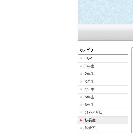
カテゴリ
TOP
1年生
2年生
3年生
4年生
5年生
6年生
けやき学級
校長室
給食室