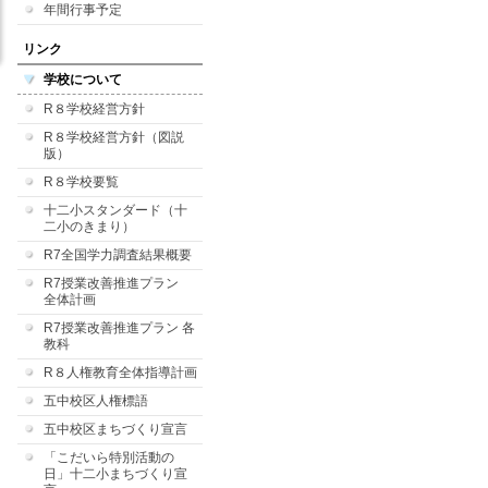
年間行事予定
リンク
学校について
R８学校経営方針
R８学校経営方針（図説
版）
R８学校要覧
十二小スタンダード（十
二小のきまり）
R7全国学力調査結果概要
R7授業改善推進プラン
全体計画
R7授業改善推進プラン 各
教科
R８人権教育全体指導計画
五中校区人権標語
五中校区まちづくり宣言
「こだいら特別活動の
日」十二小まちづくり宣