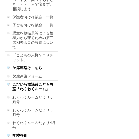
き・・・一人で悩まず、
相談しよう
保護者向け相談窓口一覧
子ども向け相談窓口一覧
児童を教職員等による性
暴力から守るための第三
者相談窓口の設置につい
て
「こどもの人権ＳＯＳチ
ャット」
欠席連絡はこちら
欠席連絡フォーム
こだいら放課後こども教
室「わくわくルーム」
わくわくルームだより６
月号
わくわくルームだより５
月号
わくわくルームだより4月
号
学校評価