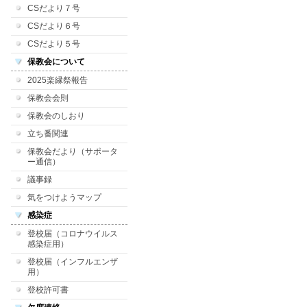
CSだより７号
CSだより６号
CSだより５号
保教会について
2025楽縁祭報告
保教会会則
保教会のしおり
立ち番関連
保教会だより（サポータ
ー通信）
議事録
気をつけようマップ
感染症
登校届（コロナウイルス
感染症用）
登校届（インフルエンザ
用）
登校許可書