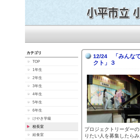
カテゴリ
12/24 「みん
TOP
クト」３
1年生
2年生
3年生
4年生
5年生
6年生
けやき学級
校長室
プロジェクトリーダーの
給食室
りたい人を募集したらみ