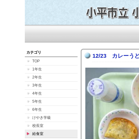
カテゴリ
12/23 カレーう
TOP
1年生
2年生
3年生
4年生
5年生
6年生
けやき学級
校長室
給食室