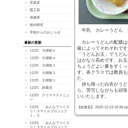
音楽室
図工室
保健室
校内研究
牛乳 カレーうどん 
学校からのおしらせ
カレーうどんの配膳は
最新の更新
級によってそれぞれです
12/25 大掃除５
「うどんお玉」でうどん
12/25 大掃除４
はかなり高めです。お玉
12/25 大掃除３
ちょうどよい量をすくっ
す。各クラスでは教員も
12/25 大掃除２
た。
12/25 大掃除１
持ち帰った白衣がうど
12/25 終業式
ら、苦労しながらも頑張
12/25 クリスマスメニュ
いいたします。
ー
12/24 「みんなでつくろ
【給食室】 2025-12-23 16:38 up
う！スマイルプロジェク
ト」５
12/24 「みんなでつくろ
う！スマイルプロジェク