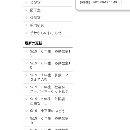
音楽室
【6年生】 2025-09-19 13:49 up!
図工室
保健室
校内研究
学校からのおしらせ
最新の更新
9/19 ６年生 移動教室1
1
9/19 ６年生 移動教室1
0
9/19 １年生 算数 ２
０までの数
9/19 ３年生 社会科
スーパーマーケット見学
9/19 ５年生 外国語
自由な一日
9/19 小平産のぶどう
9/19 ６年生 移動教室
９