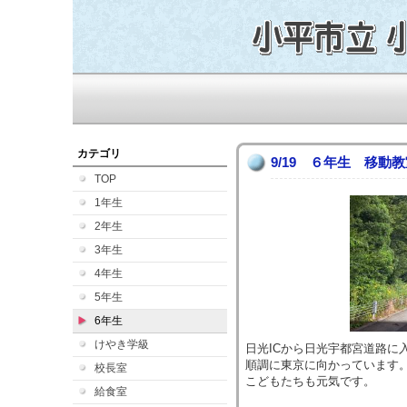
カテゴリ
9/19 ６年生 移動
TOP
1年生
2年生
3年生
4年生
5年生
6年生
けやき学級
日光ICから日光宇都宮道路に
順調に東京に向かっています
校長室
こどもたちも元気です。
給食室