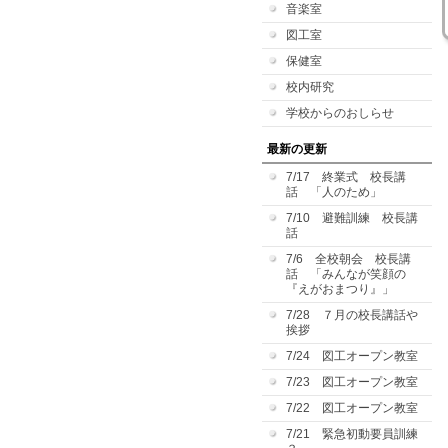
音楽室
図工室
保健室
校内研究
学校からのおしらせ
最新の更新
7/17 終業式 校長講
話 「人のため」
7/10 避難訓練 校長講
話
7/6 全校朝会 校長講
話 「みんなが笑顔の
『えがおまつり』」
7/28 ７月の校長講話や
挨拶
7/24 図工オープン教室
7/23 図工オープン教室
7/22 図工オープン教室
7/21 緊急初動要員訓練