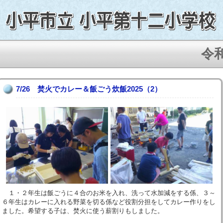
令和８
7/26 焚火でカレー＆飯ごう炊飯2025（2）
１・２年生は飯ごうに４合のお米を入れ、洗って水加減をする係、３～
６年生はカレーに入れる野菜を切る係など役割分担をしてカレー作りをし
ました。希望する子は、焚火に使う薪割りもしました。