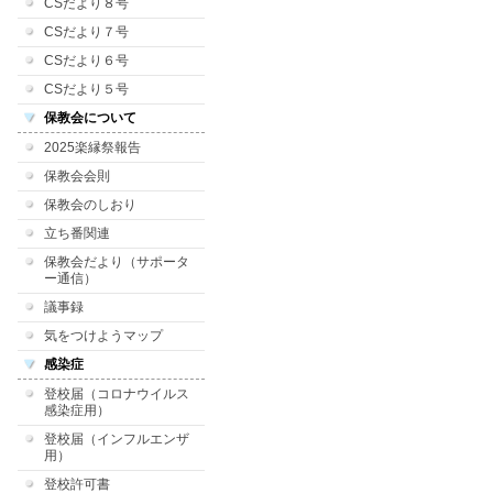
CSだより８号
CSだより７号
CSだより６号
CSだより５号
保教会について
2025楽縁祭報告
保教会会則
保教会のしおり
立ち番関連
保教会だより（サポータ
ー通信）
議事録
気をつけようマップ
感染症
登校届（コロナウイルス
感染症用）
登校届（インフルエンザ
用）
登校許可書