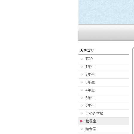
カテゴリ
TOP
1年生
2年生
3年生
4年生
5年生
6年生
けやき学級
校長室
給食室