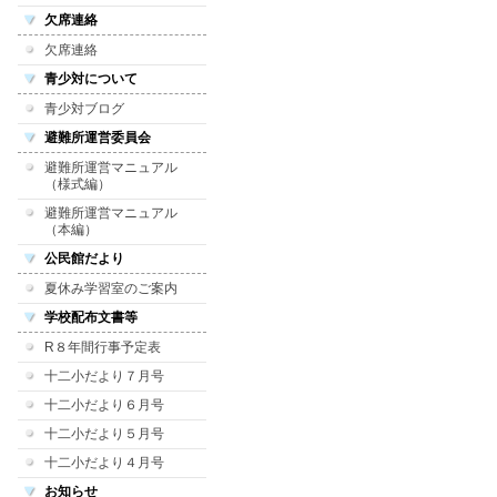
欠席連絡
欠席連絡
青少対について
青少対ブログ
避難所運営委員会
避難所運営マニュアル
（様式編）
避難所運営マニュアル
（本編）
公民館だより
夏休み学習室のご案内
学校配布文書等
R８年間行事予定表
十二小だより７月号
十二小だより６月号
十二小だより５月号
十二小だより４月号
お知らせ