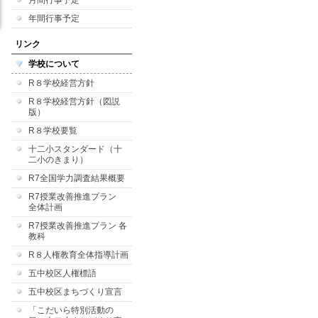
月間行事予定
年間行事予定
リンク
学校について
R８学校経営方針
R８学校経営方針（図説
版）
R８学校要覧
十二小スタンダード（十
二小のきまり）
R7全国学力調査結果概要
R7授業改善推進プラン
全体計画
R7授業改善推進プラン 各
教科
R８人権教育全体指導計画
五中校区人権標語
五中校区まちづくり宣言
「こだいら特別活動の