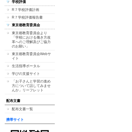
学校評価
R７学校評価計画
R７学校評価報告書
東京都教育委員会
東京都教育委員会より
「学校における働き方改
革へのご理解及びご協力
のお願い」
東京都教育委員会Webサ
イト
生活指導ポータル
学びの支援サイト
「お子さんと学習の進め
方について話してみませ
んか」リーフレット
配布文書
配布文書一覧
携帯サイト