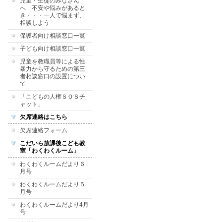
児童・生徒のみなさん
へ 不安や悩みがあると
き・・・一人で悩まず、
相談しよう
保護者向け相談窓口一覧
子ども向け相談窓口一覧
児童を教職員等による性
暴力から守るための第三
者相談窓口の設置につい
て
「こどもの人権ＳＯＳチ
ャット」
欠席連絡はこちら
欠席連絡フォーム
こだいら放課後こども教
室「わくわくルーム」
わくわくルームだより６
月号
わくわくルームだより５
月号
わくわくルームだより4月
号