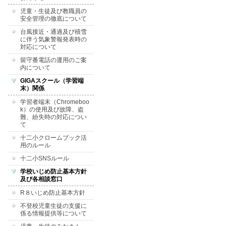
児童・生徒及び教職員の
安全管理の徹底について
台風接近・通過及び積雪
に伴う気象警報発表時の
対応について
留守番電話の運用のご案
内について
GIGAスクール（学習端
末）関係
学習者端末（Chromeboo
k）の使用及び故障、盗
難、紛失時の対応につい
て
十二小クロームブック活
用のルール
十二小SNSルール
学校いじめ防止基本方針
及び各相談窓口
R８いじめ防止基本方針
不登校児童生徒の支援に
係る情報提供等について