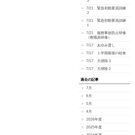
３
7/21 緊急初動要員訓練
２
7/21 緊急初動要員訓練
１
7/21 服務事故防止研修
（教職員研修）
7/17 あゆみ渡し
7/17 １学期最後の給食
7/17 大掃除３
7/17 大掃除２
過去の記事
7月
6月
5月
4月
2026年度
2025年度