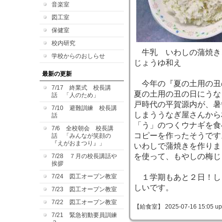
音楽室
図工室
保健室
校内研究
牛乳 いわしの蒲焼き
学校からのおしらせ
じょうゆ和え
最新の更新
今年の『夏の土用の丑の
7/17 終業式 校長講
夏の土用の丑の日にうな
話 「人のため」
戸時代の平賀源内が、暑
7/10 避難訓練 校長講
しまううなぎ屋さんから
話
「う」のつくウナギを食
7/6 全校朝会 校長講
コピーを作ったそうです
話 「みんなが笑顔の
『えがおまつり』」
いわしで蒲焼きを作りま
を使って、もやしの梅じ
7/28 ７月の校長講話や
挨拶
7/24 図工オープン教室
１学期もあと２日！し
しいです。
7/23 図工オープン教室
7/22 図工オープン教室
【給食室】 2025-07-16 15:05 up
7/21 緊急初動要員訓練