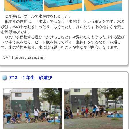
２年生は、プールで水遊びをしました。
低学年の体育は、「水泳」ではなく「水遊び」という単元名です。水遊
びは，水の中を動き回ったり、もぐったり、浮いたりする心地よさを楽し
む運動遊びです。
水の中を移動する遊び（かけっこなど）や浮いたりもぐったりする遊び
（水中で息を吐く、ビート版を持って浮く、宝探しをするなど）を通し
て、水の特性を知り、水に慣れ親しむことが主な学習内容となります。
【2年生】 2026-07-13 14:11 up!
7/13 １年生 砂遊び