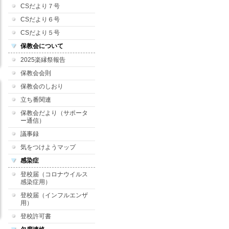
CSだより７号
CSだより６号
CSだより５号
保教会について
2025楽縁祭報告
保教会会則
保教会のしおり
立ち番関連
保教会だより（サポータ
ー通信）
議事録
気をつけようマップ
感染症
登校届（コロナウイルス
感染症用）
登校届（インフルエンザ
用）
登校許可書