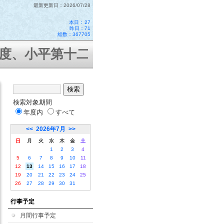
最新更新日：2026/07/28
本日：
27
昨日：71
総数：367705
小平第十二小学校はコミュニティ・
検索対象期間
年度内
すべて
<<
2026年7月
>>
日
月
火
水
木
金
土
1
2
3
4
5
6
7
8
9
10
11
12
13
14
15
16
17
18
19
20
21
22
23
24
25
26
27
28
29
30
31
行事予定
月間行事予定