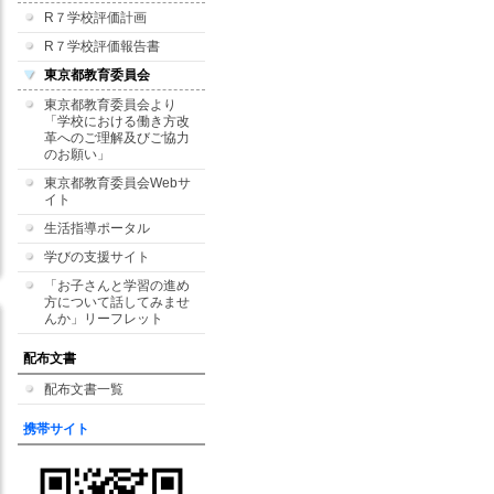
R７学校評価計画
R７学校評価報告書
東京都教育委員会
東京都教育委員会より
「学校における働き方改
革へのご理解及びご協力
のお願い」
東京都教育委員会Webサ
イト
生活指導ポータル
学びの支援サイト
「お子さんと学習の進め
方について話してみませ
んか」リーフレット
配布文書
配布文書一覧
携帯サイト