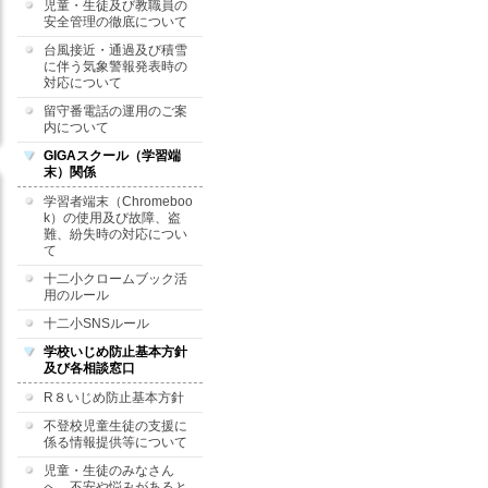
児童・生徒及び教職員の
安全管理の徹底について
台風接近・通過及び積雪
に伴う気象警報発表時の
対応について
留守番電話の運用のご案
内について
GIGAスクール（学習端
末）関係
学習者端末（Chromeboo
k）の使用及び故障、盗
難、紛失時の対応につい
て
十二小クロームブック活
用のルール
十二小SNSルール
学校いじめ防止基本方針
及び各相談窓口
R８いじめ防止基本方針
不登校児童生徒の支援に
係る情報提供等について
児童・生徒のみなさん
へ 不安や悩みがあると