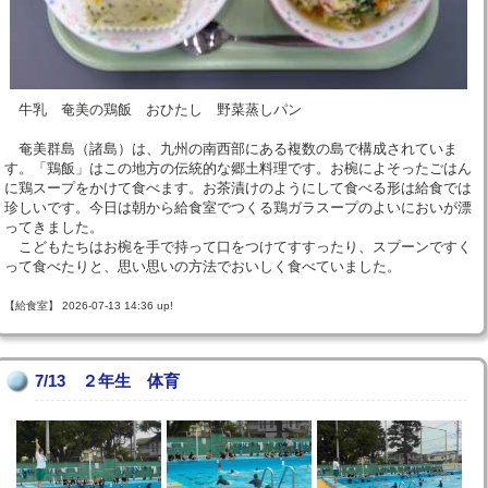
牛乳 奄美の鶏飯 おひたし 野菜蒸しパン
奄美群島（諸島）は、九州の南西部にある複数の島で構成されていま
す。「鶏飯」はこの地方の伝統的な郷土料理です。お椀によそったごはん
に鶏スープをかけて食べます。お茶漬けのようにして食べる形は給食では
珍しいです。今日は朝から給食室でつくる鶏ガラスープのよいにおいが漂
ってきました。
こどもたちはお椀を手で持って口をつけてすすったり、スプーンですく
って食べたりと、思い思いの方法でおいしく食べていました。
【給食室】 2026-07-13 14:36 up!
7/13 ２年生 体育