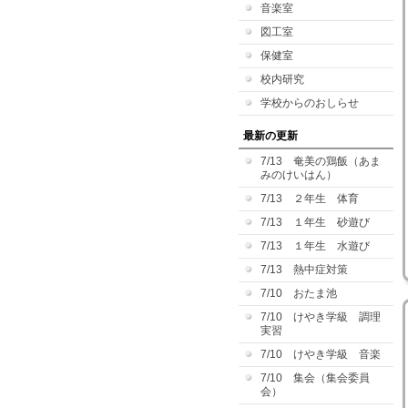
音楽室
図工室
保健室
校内研究
学校からのおしらせ
最新の更新
7/13 奄美の鶏飯（あま
みのけいはん）
7/13 ２年生 体育
7/13 １年生 砂遊び
7/13 １年生 水遊び
7/13 熱中症対策
7/10 おたま池
7/10 けやき学級 調理
実習
7/10 けやき学級 音楽
7/10 集会（集会委員
会）