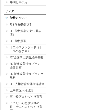
年間行事予定
リンク
学校について
R８学校経営方針
R８学校経営方針（図説
版）
R８学校要覧
十二小スタンダード（十
二小のきまり）
R7全国学力調査結果概要
R7授業改善推進プラン
全体計画
R7授業改善推進プラン 各
教科
R８人権教育全体指導計画
五中校区人権標語
五中校区まちづくり宣言
「こだいら特別活動の
日」十二小まちづくり宣