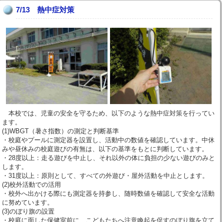
7/13 熱中症対策
本校では、児童の安全を守るため、以下のような熱中症対策を行ってい
ます。
(1)WBGT（暑さ指数）の測定と判断基準
・校庭やプールに測定器を設置し、活動中の数値を確認しています。中休
みや昼休みの校庭遊びの有無は、以下の基準をもとに判断しています。
・28度以上：走る遊びを中止し、それ以外の体に負担の少ない遊びのみと
します。
・31度以上：原則として、すべての外遊び・屋外活動を中止とします。
(2)校外活動での活用
・校外へ出かける際にも測定器を持参し、随時数値を確認して安全な活動
に努めています。
(3)のぼり旗の設置
・校庭に面した保健室前に、こどもたちへ注意喚起を促すのぼり旗を立て