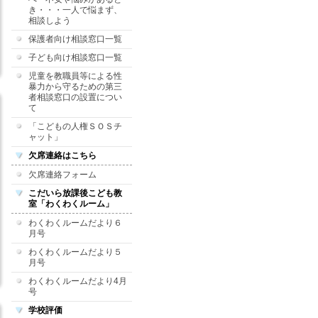
き・・・一人で悩まず、
相談しよう
保護者向け相談窓口一覧
子ども向け相談窓口一覧
児童を教職員等による性
暴力から守るための第三
者相談窓口の設置につい
て
「こどもの人権ＳＯＳチ
ャット」
欠席連絡はこちら
欠席連絡フォーム
こだいら放課後こども教
室「わくわくルーム」
わくわくルームだより６
月号
わくわくルームだより５
月号
わくわくルームだより4月
号
学校評価