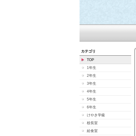
カテゴリ
TOP
1年生
2年生
3年生
4年生
5年生
6年生
けやき学級
校長室
給食室