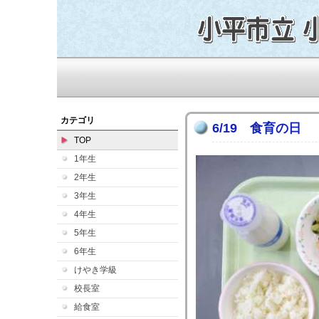
カテゴリ
6/19 食育の日
TOP
1年生
2年生
3年生
4年生
5年生
6年生
けやき学級
校長室
給食室