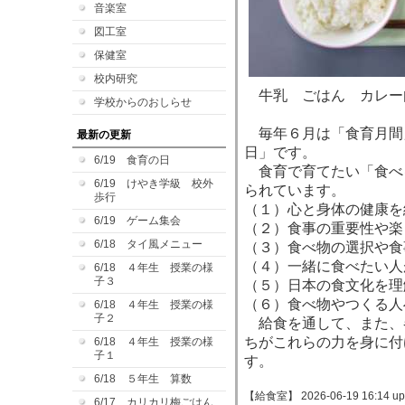
音楽室
図工室
保健室
校内研究
牛乳 ごはん カレー
学校からのおしらせ
毎年６月は「食育月間
最新の更新
日」です。
6/19 食育の日
食育で育てたい「食べ
6/19 けやき学級 校外
られています。
歩行
（１）心と身体の健康を
6/19 ゲーム集会
（２）食事の重要性や楽
6/18 タイ風メニュー
（３）食べ物の選択や食
（４）一緒に食べたい人
6/18 ４年生 授業の様
子３
（５）日本の食文化を理
（６）食べ物やつくる人
6/18 ４年生 授業の様
子２
給食を通して、また、
ちがこれらの力を身に付
6/18 ４年生 授業の様
子１
す。
6/18 ５年生 算数
【給食室】 2026-06-19 16:14 up
6/17 カリカリ梅ごはん