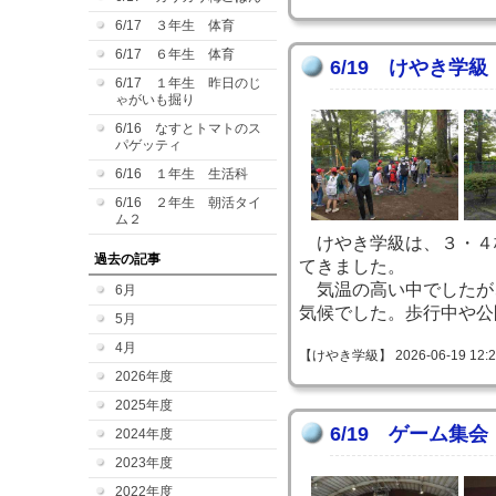
6/17 ３年生 体育
6/17 ６年生 体育
6/19 けやき学
6/17 １年生 昨日のじ
ゃがいも掘り
6/16 なすとトマトのス
パゲッティ
6/16 １年生 生活科
6/16 ２年生 朝活タイ
ム２
けやき学級は、３・４
過去の記事
てきました。
気温の高い中でしたが
6月
気候でした。歩行中や公
5月
4月
【けやき学級】 2026-06-19 12:21
2026年度
2025年度
6/19 ゲーム集会
2024年度
2023年度
2022年度