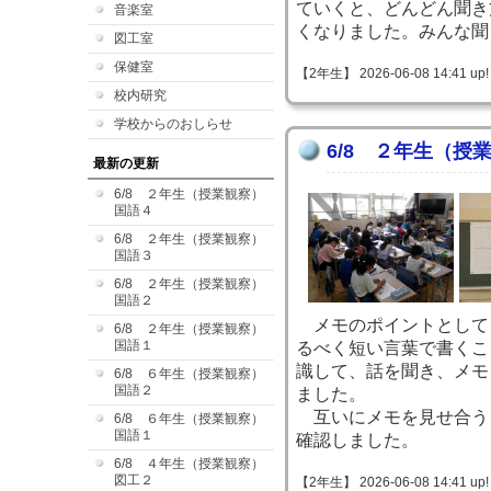
ていくと、どんどん聞き
音楽室
くなりました。みんな聞
図工室
保健室
【2年生】 2026-06-08 14:41 up!
校内研究
学校からのおしらせ
6/8 ２年生（授
最新の更新
6/8 ２年生（授業観察）
国語４
6/8 ２年生（授業観察）
国語３
6/8 ２年生（授業観察）
国語２
メモのポイントとして
6/8 ２年生（授業観察）
国語１
るべく短い言葉で書くこ
識して、話を聞き、メモ
6/8 ６年生（授業観察）
国語２
ました。
互いにメモを見せ合う
6/8 ６年生（授業観察）
国語１
確認しました。
6/8 ４年生（授業観察）
図工２
【2年生】 2026-06-08 14:41 up!