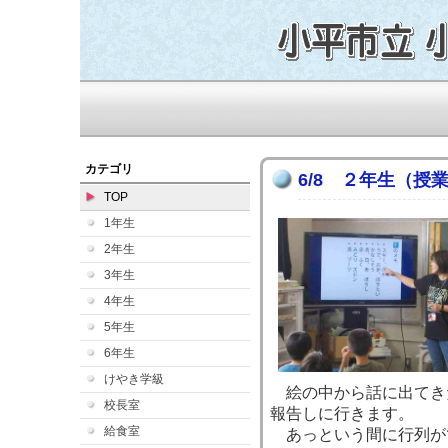
カテゴリ
6/8 ２年生（授
TOP
1年生
2年生
3年生
4年生
5年生
6年生
けやき学級
絵の中から話に出てき
校長室
報告しに行きます。
給食室
あっという間に行列が