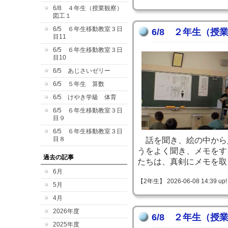
6/8 ４年生（授業観察）
図工１
6/5 ６年生移動教室３日
6/8 ２年生（授
目11
6/5 ６年生移動教室３日
目10
6/5 あじさいゼリー
6/5 ５年生 算数
6/5 けやき学級 体育
6/5 ６年生移動教室３日
目９
6/5 ６年生移動教室３日
目８
話を聞き、絵の中から
うをよく聞き、メモをす
過去の記事
たちは、真剣にメモを取
6月
【2年生】 2026-06-08 14:39 up!
5月
4月
2026年度
6/8 ２年生（授
2025年度