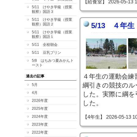
【給食室】 2026-05-13 12
5/11 けやき学級（授業
観察）国語３
5/11 けやき学級（授業
5/13 ４年
観察）国語２
5/11 けやき学級（授業
観察）国語１
5/11 全校朝会
5/11 豆乳プリン
5/8 はちみつ夏みかんト
ースト
４年生の運動会練
過去の記事
綱引きの競技のル
5月
4月
した。実際に綱を
2026年度
した。
2025年度
【4年生】 2026-05-13 10:
2024年度
2023年度
2022年度