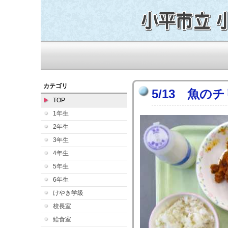
カテゴリ
5/13 魚の
TOP
1年生
2年生
3年生
4年生
5年生
6年生
けやき学級
校長室
給食室