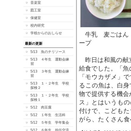
音楽室
図工室
保健室
校内研究
学校からのおしらせ
牛乳 麦ごはん
ープ
最新の更新
5/13 魚のチリソース
昨日は和風の献
5/13 ４年生 運動会練
習
給食でした。「魚
5/13 ３年生 運動会練
「モウカザメ」で
習
5/13 １・２年生 学校
るこの魚は、白身
探検２
物で提供する機会
5/13 １・２年生 学校
探検１
ス」とはいうもの
5/12 肉豆腐
付けで、こどもた
5/12 １年生 生活科
がら、たくさん食
5/12 ５年生 学年集会
5/12 ６年生 担任交流