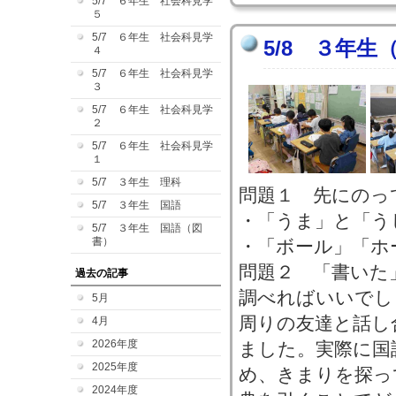
5/7 ６年生 社会科見学
５
5/7 ６年生 社会科見学
5/8 ３年
４
5/7 ６年生 社会科見学
３
5/7 ６年生 社会科見学
２
5/7 ６年生 社会科見学
１
5/7 ３年生 理科
問題１ 先にのっ
5/7 ３年生 国語
・「うま」と「う
5/7 ３年生 国語（図
書）
・「ボール」「ホ
問題２ 「書いた
過去の記事
調べればいいでし
5月
周りの友達と話し
4月
2026年度
ました。実際に国
2025年度
め、きまりを探っ
2024年度