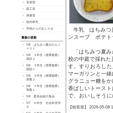
音楽室
図工室
保健室
校内研究
学校からのおしらせ
牛乳 はちみつ
ンスープ ポテト
最新の更新
5/8 はちみつ夏みかんト
ースト
「はちみつ夏み
5/8 ３年生（授業観察）
校の中庭で採れた
国語２
す。すりおろした
5/8 ３年生（授業観察）
国語１
マーガリンと一緒
5/8 ３年生（授業観察）
算数２
グラニュー糖をか
5/8 ３年生（授業観察）
香ばしいトースト
算数１
で、おいしそうに
5/8 委員会紹介集会
5/7 ６年生 社会科見学
【校長室】 2026-05-08 17
６