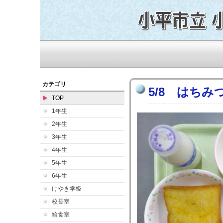
カテゴリ
5/8 はち
TOP
1年生
2年生
3年生
4年生
5年生
6年生
けやき学級
校長室
給食室