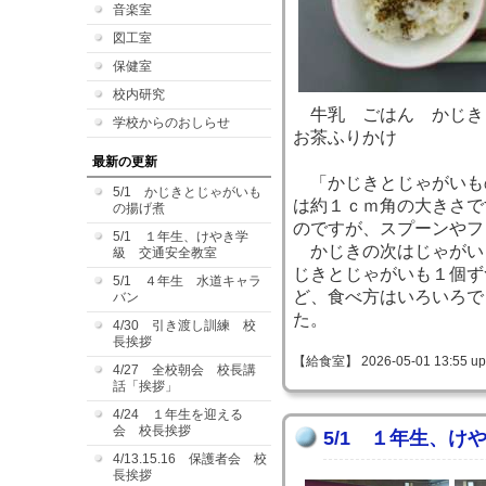
音楽室
図工室
保健室
校内研究
牛乳 ごはん かじき
学校からのおしらせ
お茶ふりかけ
最新の更新
「かじきとじゃがいも
5/1 かじきとじゃがいも
は約１ｃｍ角の大きさで
の揚げ煮
のですが、スプーンやフ
5/1 １年生、けやき学
かじきの次はじゃがい
級 交通安全教室
じきとじゃがいも１個ず
5/1 ４年生 水道キャラ
ど、食べ方はいろいろで
バン
た。
4/30 引き渡し訓練 校
長挨拶
【給食室】 2026-05-01 13:55 up
4/27 全校朝会 校長講
話「挨拶」
4/24 １年生を迎える
会 校長挨拶
5/1 １年生、け
4/13.15.16 保護者会 校
長挨拶