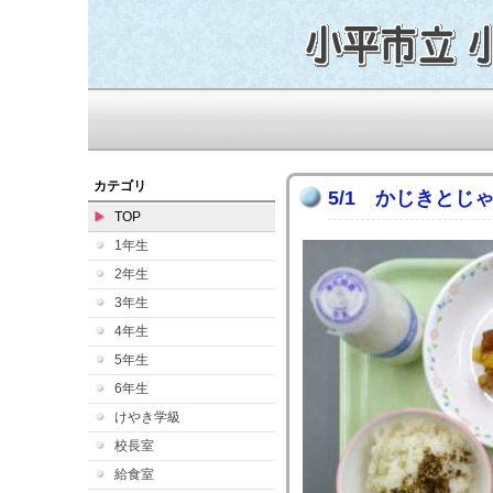
カテゴリ
5/1 かじきとじ
TOP
1年生
2年生
3年生
4年生
5年生
6年生
けやき学級
校長室
給食室