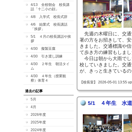
4/13 全校朝会 校長講
話「十二小の顔」
4/8 入学式 校長式辞
4/6 始業式 校長講話
「挨拶」
先週の木曜日に、交通
5/1 ４月の校長講話や挨
署の方をお招きして、安
拶
きました。交通標識や信
4/30 擬製豆腐
て歩き方の練習もしまし
4/30 引き渡し訓練
今日は朝から大雨でし
4/30 ２年生 朝活タイ
校していきました。交通
ム
が、きっと生きているの
4/30 ４年生（授業観
察）体育４
【校長室】 2026-05-01 13:55 up
過去の記事
5月
5/1 ４年生 水
4月
2026年度
2025年度
2024年度