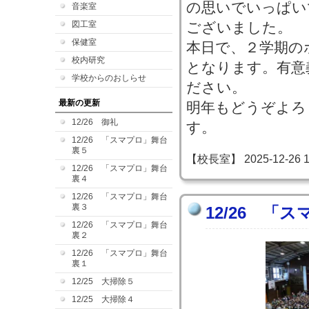
の思いでいっぱい
音楽室
図工室
ございました。
保健室
本日で、２学期の
校内研究
となります。有意
学校からのおしらせ
ださい。
最新の更新
明年もどうぞよろ
12/26 御礼
す。
12/26 「スマプロ」舞台
裏５
【校長室】 2025-12-26 11
12/26 「スマプロ」舞台
裏４
12/26 「スマプロ」舞台
裏３
12/26 「
12/26 「スマプロ」舞台
裏２
12/26 「スマプロ」舞台
裏１
12/25 大掃除５
12/25 大掃除４