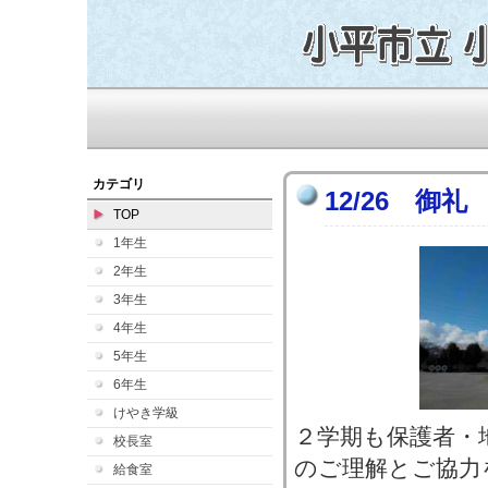
カテゴリ
12/26 御礼
TOP
1年生
2年生
3年生
4年生
5年生
6年生
けやき学級
２学期も保護者・
校長室
のご理解とご協力
給食室