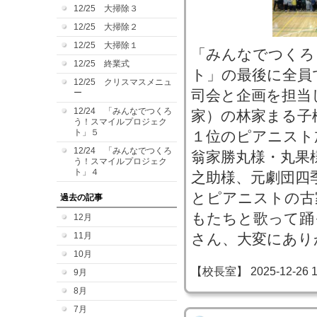
12/25 大掃除３
12/25 大掃除２
12/25 大掃除１
「みんなでつくろ
12/25 終業式
ト」の最後に全員
12/25 クリスマスメニュ
司会と企画を担当
ー
12/24 「みんなでつくろ
家）の林家まる子
う！スマイルプロジェク
ト」５
１位のピアニスト
12/24 「みんなでつくろ
翁家勝丸様・丸果
う！スマイルプロジェク
ト」４
之助様、元劇団四季
とピアニストの古
過去の記事
もたちと歌って踊
12月
11月
さん、大変にあり
10月
【校長室】 2025-12-26 11
9月
8月
7月