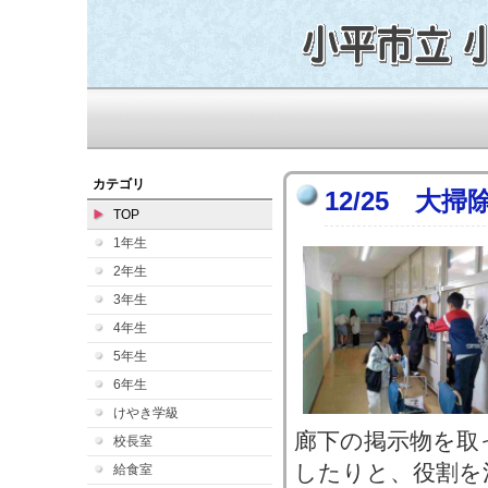
カテゴリ
12/25 大掃
TOP
1年生
2年生
3年生
4年生
5年生
6年生
けやき学級
廊下の掲示物を取
校長室
したりと、役割を
給食室