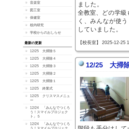
音楽室
ました。
図工室
全教室、どの学級
保健室
く、みんなが使う
校内研究
していました。
学校からのおしらせ
【校長室】 2025-12-25 13
最新の更新
12/25 大掃除５
12/25 大掃除４
12/25 大掃
12/25 大掃除３
12/25 大掃除２
12/25 大掃除１
12/25 終業式
12/25 クリスマスメニュ
ー
12/24 「みんなでつくろ
う！スマイルプロジェク
ト」５
12/24 「みんなでつくろ
階段も手分けして
う！スマイルプロジェク