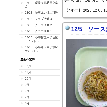
12/19 環境美化委員会集
会
【4年生】 2025-12-05 17:
12/18 埼玉県の郷土料理
12/18 クラブ活動３
12/18 クラブ活動２
12/5 ソー
12/18 クラブ活動１
12/18 小平第五中学校区
サミット３
12/18 小平第五中学校区
サミット２
過去の記事
12月
11月
10月
9月
8月
7月
6月