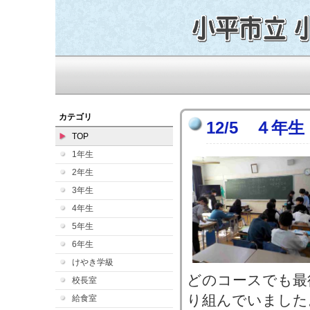
カテゴリ
12/5 ４年
TOP
1年生
2年生
3年生
4年生
5年生
6年生
けやき学級
どのコースでも最
校長室
り組んでいました
給食室