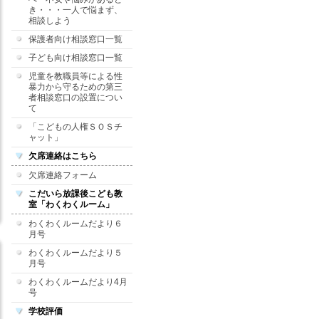
き・・・一人で悩まず、
相談しよう
保護者向け相談窓口一覧
子ども向け相談窓口一覧
児童を教職員等による性
暴力から守るための第三
者相談窓口の設置につい
て
「こどもの人権ＳＯＳチ
ャット」
欠席連絡はこちら
欠席連絡フォーム
こだいら放課後こども教
室「わくわくルーム」
わくわくルームだより６
月号
わくわくルームだより５
月号
わくわくルームだより4月
号
学校評価