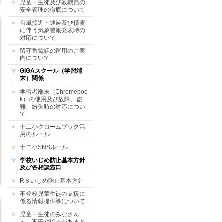
児童・生徒及び教職員の
安全管理の徹底について
台風接近・通過及び積雪
に伴う気象警報発表時の
対応について
留守番電話の運用のご案
内について
GIGAスクール（学習端
末）関係
学習者端末（Chromeboo
k）の使用及び故障、盗
難、紛失時の対応につい
て
十二小クロームブック活
用のルール
十二小SNSルール
学校いじめ防止基本方針
及び各相談窓口
R８いじめ防止基本方針
不登校児童生徒の支援に
係る情報提供等について
児童・生徒のみなさん
へ 不安や悩みがあると