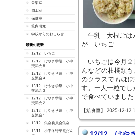
音楽室
図工室
保健室
校内研究
学校からのおしらせ
牛乳 大根ごは
が いちご
最新の更新
12/12 いちご
いちごは今月２
12/12 けやき学級 小中
交流会５
んなどの柑橘類も
12/12 けやき学級 小中
のクラスでもほぼ
交流会４
12/12 けやき学級 小中
す。一人一粒でし
交流会３
で食べていました
12/12 けやき学級 小中
交流会２
【給食室】 2025-12-12 17
12/12 けやき学級 小中
交流会１
12/12 集会委員会集会
12/11 小平冬野菜煮だん
12/12 け