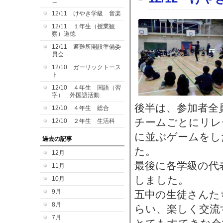
ご
12/11 けやき学級 音楽
12/11 １年生（授業観
察）道徳
12/11 避難所開設準備委
員会
12/10 ガーリックトース
ト
12/10 ４年生 国語（習
字） 外国語活動
後半は、参加者全
12/10 ４年生 総合
チームごとにリレ
12/10 ２年生 生活科
に並ぶゲームをし
過去の記事
た。
12月
最後に各学級の代
11月
しました。
10月
9月
五中の生徒さんた
8月
らい、楽しく交流
7月