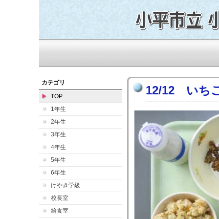
カテゴリ
12/12 いち
TOP
1年生
2年生
3年生
4年生
5年生
6年生
けやき学級
校長室
給食室