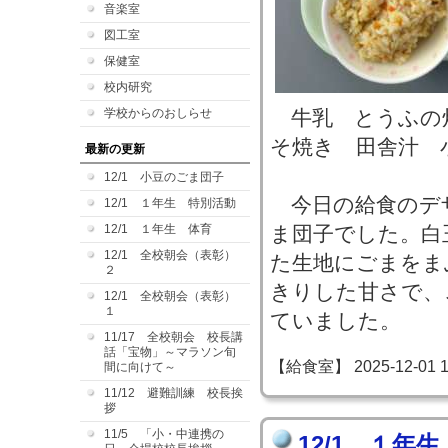
音楽室
図工室
保健室
校内研究
学校からのおしらせ
牛乳 とうふの
そ焼き 田舎汁 
最新の更新
12/1 小豆のごま団子
今日の給食のデザ
12/1 １年生 特別活動
12/1 １年生 体育
ま団子でした。白
12/1 全校朝会（表彰）
た生地にごまをま
２
きりした甘さで、
12/1 全校朝会（表彰）
１
ていました。
11/17 全校朝会 校長講
話「宝物」～マラソン旬
【給食室】 2025-12-01 14
間に向けて～
11/12 避難訓練 校長挨
拶
11/5 「小・中連携の
12/1 １年