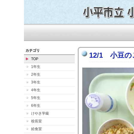
カテゴリ
12/1 小豆
TOP
1年生
2年生
3年生
4年生
5年生
6年生
けやき学級
校長室
給食室