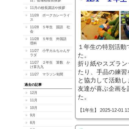
日」会場校校長挨拶
11月の校長講話や挨拶
11/28 ポークカレーライ
ス
11/28 ５年生 国語 社
会
11/28 ５年生 外国語
理科
１年生の特別活動
11/27 小平カルちゃんサ
た。
ラダ
折り紙やスズラン
11/27 ２年生 算数 か
け算九九
たり、手品の練習
11/27 マラソン旬間
と協力して活動し
過去の記事
友達が喜ぶ企画を
12月
た。
11月
10月
【1年生】 2025-12-01 13:
9月
8月