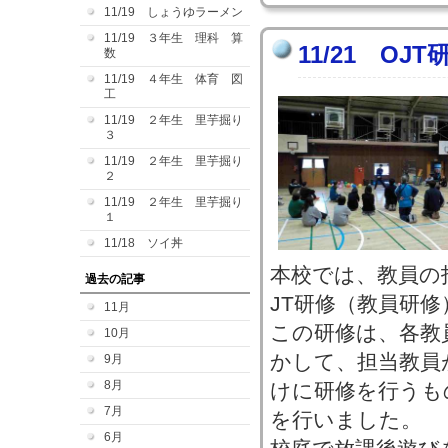
11/19 しょうゆラーメン
11/19 ３年生 理科 算
11/21 O
数
11/19 ４年生 体育 図
工
11/19 ２年生 里芋掘り
３
11/19 ２年生 里芋掘り
２
11/19 ２年生 里芋掘り
１
11/18 ソイ丼
本校では、教員の
過去の記事
JT研修（教員研
11月
この研修は、各教
10月
かして、担当教員
9月
8月
けに研修を行うも
7月
を行いました。
6月