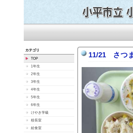
カテゴリ
11/21 さ
TOP
1年生
2年生
3年生
4年生
5年生
6年生
けやき学級
校長室
給食室