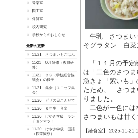
音楽室
図工室
保健室
校内研究
学校からのおしらせ
牛乳 さつまい
そグラタン 白菜
最新の更新
11/21 さつまいもごはん
「１１月の予定
11/21 OJT研修（教員研
修）
は「二色のさつま
11/21 ＣＳ（学校経営協
急きょ「紫いも」
議会）の様子
11/21 集会（ユニセフ集
たため、「さつま
会）
りました。
11/20 ピザの日こんだて
二色が一色には
11/20 ６年生 音楽
さつまいもは甘く
11/20 けやき学級 ラン
チョンマット
11/20 けやき学級 国語
【給食室】 2025-11-21 13
（授業観察）