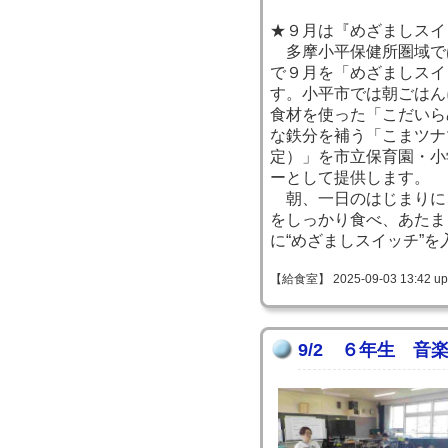
★９月は『めざましスイ
多摩小平保健所圏域で
で９月を「めざましスイ
す。小平市では朝ごはん
食材を使った「こだいら
な鉄分を補う「こまツナ
定）」を市立保育園・小
ーとして提供します。
朝、一日のはじまりに
をしっかり食べ、あたま
に“めざましスイッチ”
【給食室】 2025-09-03 13:42 up
9/2 ６年生 音