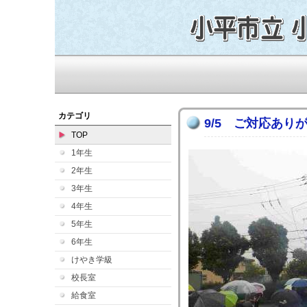
カテゴリ
9/5 ご対応あり
TOP
1年生
2年生
3年生
4年生
5年生
6年生
けやき学級
校長室
給食室