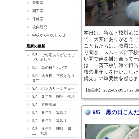
音楽室
図工室
保健室
校内研究
本日は、急な下校対応に
学校からのおしらせ
て、大変にありがとうご
こどもたちは、教員によ
最新の更新
り聞き、スムーズに下校
9/5 ご対応ありがとうご
い間で声を掛け合って一
ざいました
は、一斉下校訓練で担当
9/5 黒の日こんだて
校の見守りを行いました
9/5 給食後、下校となり
備え」の重要性を感じま
ます
9/4 ハンガリーシチュー
【校長室】 2025-09-05 17:27 up
9/4 ２年生 国語 生活
9/4 避難訓練
9/5 黒の日こん
9/4 ５年生 算数２
9/4 ５年生 算数１
9/3 ４年生 理科 図
工 国語