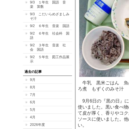
9/3 １年生 国語 音
楽 算数
9/3 こだいらめざましみ
そ汁
9/2 ６年生 音楽 国語
9/2 ６年生 社会科 国
語
9/2 ３年生 音楽 社
会 国語
9/2 ５年生 図工作品展
示
過去の記事
9月
牛乳 黒米ごはん 魚
8月
ろ煮 もずくのみそ汁
7月
9月6日の『黒の日』に
6月
使いました。黒い食べ物
5月
て皮が厚く、香りやコク
4月
ソースに使いました。他
2026年度
い。