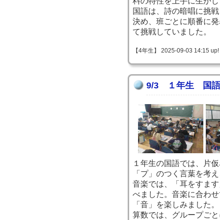
料の特性を上手に生かし
国語は、詩の暗唱に挑戦
決め、班ごとに順番に発
て挑戦していました。
【4年生】 2025-09-03 14:15 up!
9/3 １年生 国
１年生の国語では、片仮
「プ」のつく言葉を考え
音楽では、「耳をすます
べました。音楽に合わせ
「音」を楽しみました。
算数では、グループごと