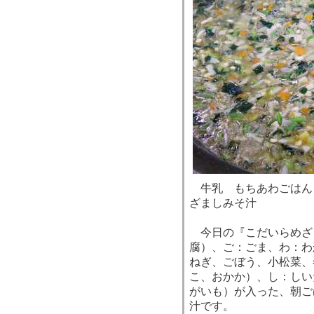
牛乳 もちあわごはん
ざましみそ汁
今日の『こだいらめざ
腐）、ご：ごま、わ：わ
ねぎ、ごぼう、小松菜、
こ、おかか）、し：しい
がいも）が入った、朝ご
汁です。