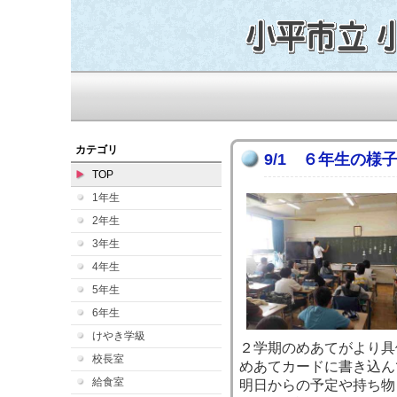
カテゴリ
9/1 ６年生の様
TOP
1年生
2年生
3年生
4年生
5年生
6年生
けやき学級
２学期のめあてがより具
校長室
めあてカードに書き込ん
給食室
明日からの予定や持ち物