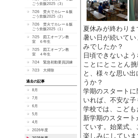
ごう炊飯2025（3）
7/26 焚火でカレー＆飯
ごう炊飯2025（2）
7/26 焚火でカレー＆飯
夏休みが終わりま
ごう炊飯2025（1）
暑い日が続いてい
7/25 図工オープン教
室 ６年生
みでしたか？
7/25 図工オープン教
日頃できないよう
室 ４年生
7/24 緊急初動要員訓練
ことにとことん挑
7/23 大掃除
と、様々な思い出
うか？
過去の記事
学期のスタートに
8月
7月
いれば、不安な子
6月
学校では、こども
5月
新学期のスタート
4月
ていす。始業式、
2026年度
楽しみにしていま