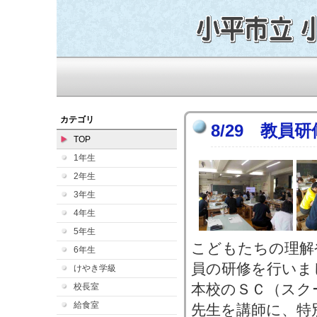
カテゴリ
8/29 教員研
TOP
1年生
2年生
3年生
4年生
5年生
こどもたちの理解
6年生
員の研修を行いま
けやき学級
本校のＳＣ（スク
校長室
給食室
先生を講師に、特