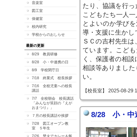
音楽室
たり、協議を行っ
図工室
こどもたち一人一
保健室
とよいのか学びを
校内研究
導・支援に生かし
学校からのおしらせ
ＳＣの吉村先生は
最新の更新
ています。こども
8/29 教員研修
く、保護者の相談
8/28 小・中連携の日
相談等ありました
8/9 学校閉庁日
い。
7/18 終業式 校長挨拶
7/16 全校児童への校長
【校長室】 2025-08-29 12
講話
7/7 全校朝会 校長講話
「みんなが笑顔の『えが
おまつり』」
8/28 小・
７月の校長講話や挨拶
7/28 図工オープン教
室 ５年生
7/26 焚火でカレー＆飯