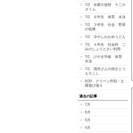
7/3 水曜６校時 十二小
タイム
7/2 ６年生 体育 水泳
7/2 ３年生 社会 野菜
の収穫
7/2 冷やしわかめうどん
7/1 ４年生 社会科 ご
みのしょりとさい利用
7/1 けやき学級 体育
水泳
7/1 酒井さんの焼きとう
もろこし
6/30 クリーン作戦・土
曜遊び場４
過去の記事
7月
6月
5月
4月