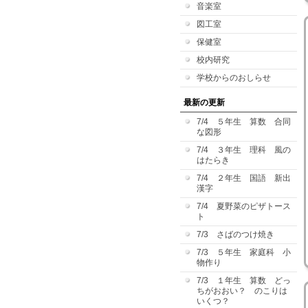
音楽室
図工室
保健室
校内研究
学校からのおしらせ
最新の更新
7/4 ５年生 算数 合同
な図形
7/4 ３年生 理科 風の
はたらき
7/4 ２年生 国語 新出
漢字
7/4 夏野菜のピザトース
ト
7/3 さばのつけ焼き
7/3 ５年生 家庭科 小
物作り
7/3 １年生 算数 どっ
ちがおおい？ のこりは
いくつ？