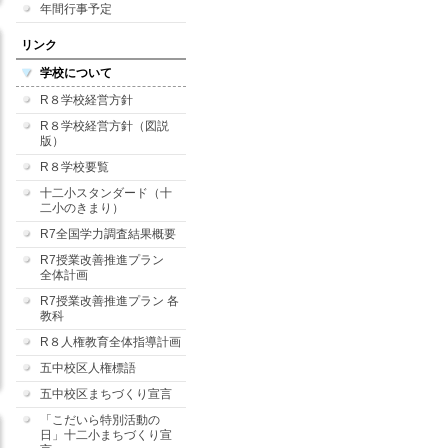
年間行事予定
リンク
学校について
R８学校経営方針
R８学校経営方針（図説
版）
R８学校要覧
十二小スタンダード（十
二小のきまり）
R7全国学力調査結果概要
R7授業改善推進プラン
全体計画
R7授業改善推進プラン 各
教科
R８人権教育全体指導計画
五中校区人権標語
五中校区まちづくり宣言
「こだいら特別活動の
日」十二小まちづくり宣