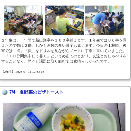
２年生は、一年間で新出漢字を１６０字覚えます。１年生では８０字を覚
えたので数は２倍、しかも画数の多い漢字も覚えます。今日の１校時、教
室では「点」「買」をドリルを見ながらノートに丁寧に書いていました。
「１０分間集中して書く」というめあてのとおり、友達とおしゃべりを
することなく、黙々と課題に取り組む姿は素晴らしかったです。
【2年生】 2025-07-04 12:52 up!
7/4 夏野菜のピザトースト