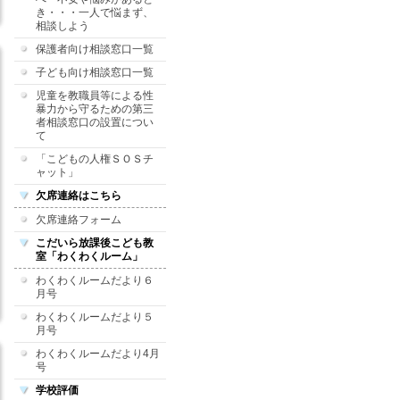
き・・・一人で悩まず、
相談しよう
保護者向け相談窓口一覧
子ども向け相談窓口一覧
児童を教職員等による性
暴力から守るための第三
者相談窓口の設置につい
て
「こどもの人権ＳＯＳチ
ャット」
欠席連絡はこちら
欠席連絡フォーム
こだいら放課後こども教
室「わくわくルーム」
わくわくルームだより６
月号
わくわくルームだより５
月号
わくわくルームだより4月
号
学校評価