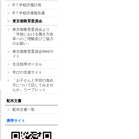
R７学校評価計画
R７学校評価報告書
東京都教育委員会
東京都教育委員会より
「学校における働き方改
革へのご理解及びご協力
のお願い」
東京都教育委員会Webサ
イト
生活指導ポータル
学びの支援サイト
「お子さんと学習の進め
方について話してみませ
んか」リーフレット
配布文書
配布文書一覧
携帯サイト