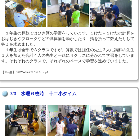
１年生の算数ではひき算の学習をしています。１けた－１けたの計算を
おはじきやブロックなどの具体物を動かしたり、指を折って数えたりして
答えを求めました。
１年生は全部で３クラスですが、算数では担任の先生３人に講師の先生
１人を加えた合計４人の先生と一緒に４クラスに分かれて学習をしていま
す。それぞれのクラスで、それぞれのペースで学習を進めていました。
【1年生】 2025-07-03 14:40 up!
7/3 水曜６校時 十二小タイム