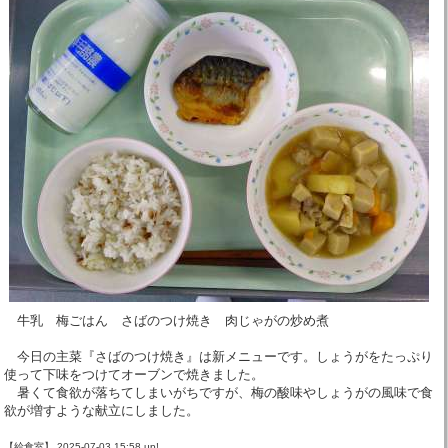
牛乳 梅ごはん さばのつけ焼き 肉じゃがの炒め煮
今日の主菜『さばのつけ焼き』は新メニューです。しょうがをたっぷり
使って下味をつけてオーブンで焼きました。
暑くて食欲が落ちてしまいがちですが、梅の酸味やしょうがの風味で食
欲が増すような献立にしました。
【給食室】 2025-07-03 15:58 up!