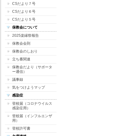
CSだより７号
CSだより６号
CSだより５号
保教会について
2025楽縁祭報告
保教会会則
保教会のしおり
立ち番関連
保教会だより（サポータ
ー通信）
議事録
気をつけようマップ
感染症
登校届（コロナウイルス
感染症用）
登校届（インフルエンザ
用）
登校許可書