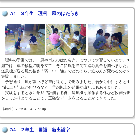
7/4 ３年生 理科 風のはたらき
理科の学習では、「風やゴムのはたらき」について学習しています。１
組では、車の模型に帆を立て、そこに風を当てて進み具合を調べました。
送風機が送る風の強さ「弱・中・強」でどのくらい進み方が変わるのかを
実験しました。
予想通り、風が強いほど車は遠くまで進みました。弱から中にすると１
ｍ以上も記録が伸びるなど、予想以上の結果が出た班もありました。
実験をするときに巻尺で計測する係、送風機を操作する係など役割分担
をしっかりとすることで、正確なデータをとることができました。
【3年生】 2025-07-04 12:52 up!
7/4 ２年生 国語 新出漢字