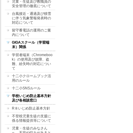
児童・生徒及び教職員の
安全管理の徹底について
台風接近・通過及び積雪
に伴う気象警報発表時の
対応について
留守番電話の運用のご案
内について
GIGAスクール（学習端
末）関係
学習者端末（Chromeboo
k）の使用及び故障、盗
難、紛失時の対応につい
て
十二小クロームブック活
用のルール
十二小SNSルール
学校いじめ防止基本方針
及び各相談窓口
R８いじめ防止基本方針
不登校児童生徒の支援に
係る情報提供等について
児童・生徒のみなさん
へ 不安や悩みがあると