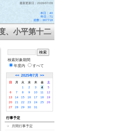
最新更新日：2026/07/28
本日：
40
昨日：71
総数：367718
小平第十二小学校はコミュニティ・ス
検索対象期間
年度内
すべて
<<
2025年7月
>>
日
月
火
水
木
金
土
1
2
3
4
5
6
7
8
9
10
11
12
13
14
15
16
17
18
19
20
21
22
23
24
25
26
27
28
29
30
31
行事予定
月間行事予定