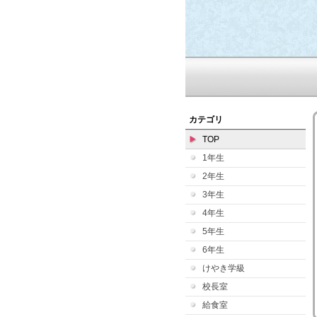
カテゴリ
TOP
1年生
2年生
3年生
4年生
5年生
6年生
けやき学級
校長室
給食室