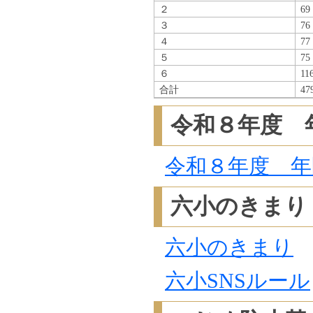
２
69
３
76
４
77
５
75
６
11
合計
47
令和８年度 
令和８年度 年
六小のきまり
六小のきまり
六小SNSルール